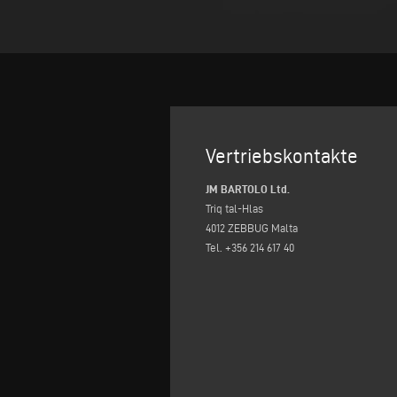
Vertriebskontakte
JM BARTOLO Ltd.
Triq tal-Hlas
4012 ZEBBUG Malta
Tel. +356 214 617 40