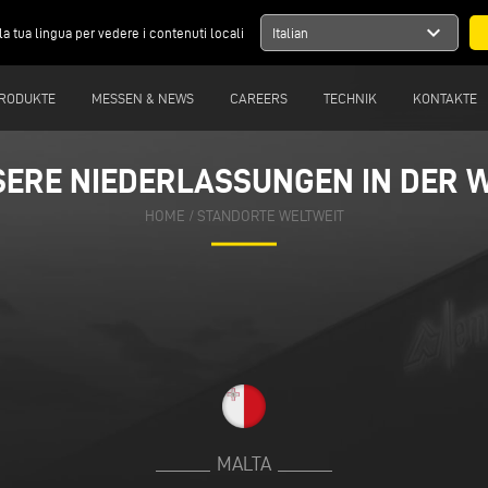
expand_more
la tua lingua per vedere i contenuti locali
Italian
RODUKTE
MESSEN & NEWS
CAREERS
TECHNIK
KONTAKTE
ERE NIEDERLASSUNGEN IN DER 
ERE NIEDERLASSUNGEN IN DER 
HOME
HOME
/
/
STANDORTE WELTWEIT
STANDORTE WELTWEIT
MALTA