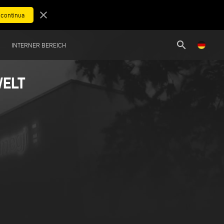
close
search
INTERNER BEREICH
WELT
WELT