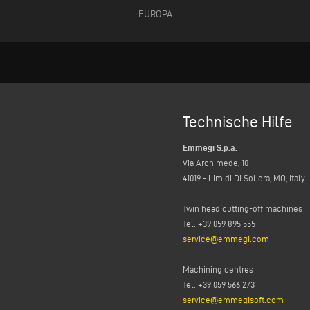
EUROPA
Technische Hilfe
Emmegi S.p.a.
Via Archimede, 10
41019 - Limidi Di Soliera, MO, Italy
Twin head cutting-off machines
Tel. +39 059 895 555
service@emmegi.com
Machining centres
Tel. +39 059 566 273
service@emmegisoft.com