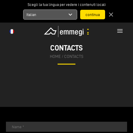
Scegli la tua lingua per vedere i contenuti locali
expand_more
close
Italian
menu
CONTACTS
HOME
/
CONTACTS