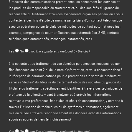
à recevoir des communications promotionnelles concernant les services et
les produits du responsable du traitement et/ou des sociétés du groupe du
Le contrôleur a l'intention de traiter vos données à caractère personnel dans
responsable du traitement et/ou des événements organisés par eux ou à vous
le but de :
contacter à des fins d'étude de marché par le biais d'un contact téléphonique
(a)
répondre à votre message ou à votre demande d'informations
soumis par
avec un opérateur ou par le biais de méthodes de contact automatisées (par
le biais de ce formulaire, par exemple pour obtenir des informations sur les
exemple, campagnes de courrier électronique automatisées, SMS, contacts
produits ou services offerts (y compris l'envoi d'invitations gratuites et de
téléphoniques automatisés, messages instantanés, etc.)
matériel d'information sur l'entreprise), et pour obtenir un devis, etc. ; la base
juridique de cette finalité est l'intérêt légitime du responsable du traitement
Yes
No
ndr: The signature is replaced by the click
au sens de l'article 6, paragraphe 1, point f), du GDPR, à identifier dans
l'attente raisonnable que vous vous attendiez à ce que vos données
à la collecte et au traitement de vos données personnelles, nécessaires aux
personnelles soient traitées par le responsable du traitement afin de
fins énoncées au point 2 c) de la note d'information, et vous consentez donc à
répondre à votre demande de contact ;
la réception de communications pour la promotion et la vente de produits et
(b) vous
envoyer des communications promotionnelles concernant les
services "dédiés" du Titulaire du traitement et/ou des sociétés du groupe du
services et les produits du responsable du traitement
et/ou des
sociétés du
Titulaire du traitement, spécifiquement identifiés à travers des techniques de
groupe
du responsable du traitement et/ou des événements organisés par
profilage de la clientèle visant à analyser et à prévoir les informations
eux ou vous contacter à des fins d'étude de marché par téléphone avec un
relatives à vos préférences, habitudes et choix de consommation, y compris à
opérateur ou par des méthodes de contact automatisées (par exemple,
travers l'utilisation de techniques ou de systèmes automatisés, également
campagnes de courrier électronique automatisées, SMS, contact
mis en œuvre à travers l'enrichissement des données avec des informations
téléphonique automatisé, messagerie instantanée, etc ;
acquises auprès de tiers (enrichissement).
(c)
promotion et vente de produits et services "dédiés" du Titulaire du
traitement et/ou des sociétés du Groupe du Titulaire du traitement
,
Yes
No
ndr: The signature is replaced by the click