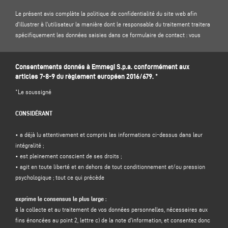
Le présent avis complète la politique de confidentialité du site web afin
d'illustrer à l'utilisateur la manière dont le responsable du traitement traitera
spécifiquement les données saisies dans ce formulaire de contact : vous
êtes donc invité à lire notre
politique de confidentialité
sur le site .
Consentements donnés à Emmegi S.p.a. conformément aux
1. CONTRÔLEUR DES DONNÉES ET DÉLÉGUÉ À LA PROTECTION DES DONNÉES
articles 7-8-9 du règlement européen 2016/679. *
Responsable du traitement : Emmegi S.p.a., en la personne de son
représentant légal pro tempore, dont le siège social est situé Via Archimede,
*Le soussigné
10 - 41019 - Limidi di Soliera (MO) - Italie, e-mail
info@emmegi.com
, C.F. / p.
IVA 01978870366.
CONSIDÉRANT
Délégué à la protection des données (DPD) : Dr. Donato Eugenio Caccavella,
adresse électronique :
dpo.voilap@amicadpo.eu
• a déjà lu attentivement et compris les informations ci-dessus dans leur
intégralité ;
2. DONNÉES À CARACTÈRE PERSONNEL TRAITÉES, FINALITÉ DU TRAITEMENT
• est pleinement conscient de ses droits ;
ET BASE JURIDIQUE
• agit en toute liberté et en dehors de tout conditionnement et/ou pression
Le contrôleur traitera vos données personnelles d'identification et de contact
psychologique ; tout ce qui précède
(telles que : nom, prénom, nom de la société, adresse, ville, code postal,
province, état, adresse électronique, numéro de téléphone) directement
exprime le consensus le plus large :
fournies par vous en remplissant le formulaire de collecte de données dans la
à la collecte et au traitement de vos données personnelles, nécessaires aux
section "
CONTACTS"
sur le site Web du contrôleur (www.emmegi.com, le
fins énoncées au point 2, lettre c) de la note d'information, et consentez donc
"site").