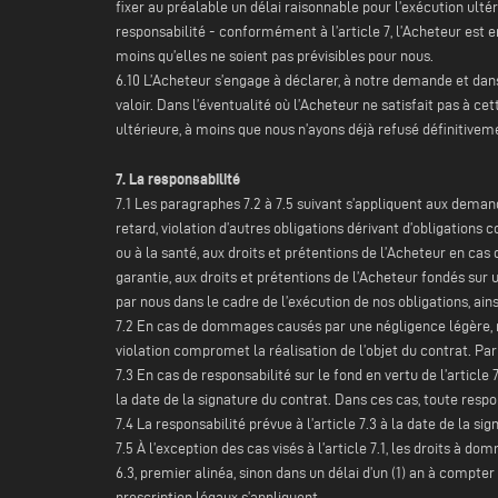
fixer au préalable un délai raisonnable pour l’exécution ult
responsabilité - conformément à l’article 7, l’Acheteur es
moins qu’elles ne soient pas prévisibles pour nous.
6.10 L’Acheteur s’engage à déclarer, à notre demande et dans u
valoir. Dans l’éventualité où l’Acheteur ne satisfait pas à ce
ultérieure, à moins que nous n’ayons déjà refusé définitive
7. La responsabilité
7.1 Les paragraphes 7.2 à 7.5 suivant s’appliquent aux dem
retard, violation d’autres obligations dérivant d’obligations 
ou à la santé, aux droits et prétentions de l’Acheteur en cas
garantie, aux droits et prétentions de l’Acheteur fondés su
par nous dans le cadre de l’exécution de nos obligations, ains
7.2 En cas de dommages causés par une négligence légère, not
violation compromet la réalisation de l’objet du contrat. P
7.3 En cas de responsabilité sur le fond en vertu de l’article
la date de la signature du contrat. Dans ces cas, toute res
7.4 La responsabilité prévue à l’article 7.3 à la date de la s
7.5 À l’exception des cas visés à l’article 7.1, les droits à d
6.3, premier alinéa, sinon dans un délai d’un (1) an à compter
prescription légaux s’appliquent.