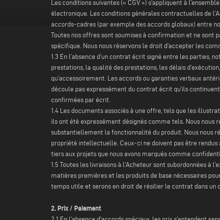
Les conditions suivantes (« CGV ») s’appliquent à l’ensembl
électronique. Les conditions générales contractuelles de l’Ac
accords-cadres (par exemple des accords globaux) entre nous
Toutes nos offres sont soumises à confirmation et ne sont p
spécifique. Nous nous réservons le droit d’accepter les comm
1.3 En l’absence d’un contrat écrit signé entre les parties
prestations, la qualité des prestations, les délais d’exécuti
qu’accessoirement. Les accords ou garanties verbaux antérie
découle pas expressément du contrat écrit qu’ils continuent 
confirmées par écrit.
1.4 Les documents associés à une offre, tels que les illustra
ils ont été expressément désignés comme tels. Nous nous rése
substantiellement la fonctionnalité du produit. Nous nous ré
propriété intellectuelle. Ceux-ci ne doivent pas être rendus 
tiers aux projets que nous avons marqués comme confident
1.5 Toutes les livraisons à l’Acheteur sont subordonnées à 
matières premières et les produits de base nécessaires pour l
temps utile et serons en droit de résilier le contrat dans un
2. Prix / Paiement
2.1 En l’absence d’accords spéciaux, les prix s’entendent 