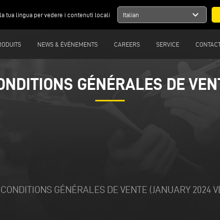
expand_more
la tua lingua per vedere i contenuti locali
Italian
RODUITS
NEWS & ÉVÉNEMENTS
CAREERS
SERVICE
CONTAC
ONDITIONS GÉNÉRALES DE VEN
 CONDITIONS GÉNÉRALES DE VENTE (JANUARY 2024 V