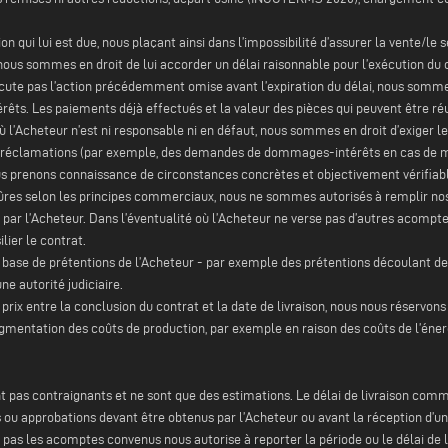
n qui lui est due, nous plaçant ainsi dans l’impossibilité d’assurer la vente/le s
s sommes en droit de lui accorder un délai raisonnable pour l’exécution du contr
cute pas l’action précédemment omise avant l’expiration du délai, nous sommes e
rêts. Les paiements déjà effectués et la valeur des pièces qui peuvent être ré
’Acheteur n’est ni responsable ni en défaut, nous sommes en droit d’exiger le 
ts et réclamations (par exemple, des demandes de dommages-intérêts en cas de 
nous prenons connaissance de circonstances concrètes et objectivement vérifiab
res selon les principes commerciaux, nous ne sommes autorisés à remplir nos
ar l’Acheteur. Dans l’éventualité où l’Acheteur ne verse pas d’autres acomptes
lier le contrat.
base de prétentions de l’Acheteur - par exemple des prétentions découlant de 
ne autorité judiciaire.
prix entre la conclusion du contrat et la date de livraison, nous nous réservon
gmentation des coûts de production, par exemple en raison des coûts de l’éner
 sont pas contraignants et ne sont que des estimations. Le délai de livraison c
 ou approbations devant être obtenus par l’Acheteur ou avant la réception d’un
pas les acomptes convenus nous autorise à reporter la période ou le délai de li