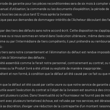
période de garantie pour les pièces reconditionnées sera de six mois à compter
nuel d’utilisation, la commande ou les documents d’expédition, la période de 
us les cas au plus tard 12 mois après la livraison.
pplique pas aux demandes de dommages-intérêts de l’Acheteur découlant des faits
r par des tiers des défauts sans notre accord écrit. Cette disposition ne s’appl
grave ou si nous sommes en retard dans l’exécution ultérieure ; même dans ces
ême ou par l’intermédiaire de tiers compétents, il peut prétendre au rembourse
ù :
des tiers sans notre consentement et l’élimination du défaut est rendue impossib
iés à l’élimination des défauts ;
pas été assemblé comme le ferait notre personnel, contrairement au contrat, ou n
uivies ou le Produit livré a été utilisé ou exploité de manière inappropriée ;
mpétent et non formé, à condition que le défaut ait été causé par ce fait ou que 
ion que le défaut ait été causé par cette usure ou que notre service de garantie
ile avant l’exécution du contrat si l’objet de la livraison est soumis à des circ
dant plusieurs cycles. Dans l’éventualité où le Fournisseur ne fournit pas de notifi
ent avec plusieurs tentatives) échoue, est refusée par nos services, est déraison
, à sa discrétion, d’exiger une réduction de la contrepartie d’un montant raisonnab