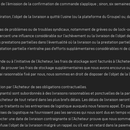
 de l’émission de la confirmation de commande s’applique ; sinon, six semaines
iration, l’objet de la livraison a quitté l’usine (ou la plateforme du Groupe) ou, 
 cas de problèmes ou de troubles syndicaux, notamment de grèves ou de lock-ou
cent une influence considérable sur l’achèvement ou la livraison de l’objet de 
estations partielles dans l’éventualité où la livraison ou la prestation partiell
a prestation partielle n’entraîne pas d’efforts supplémentaires considérables ni 
e ou à l’initiative de l’Acheteur, les frais de stockage sont facturés à l’Acheteu
t de prouver les frais de stockage supplémentaires que nous avons encourus ou 
lai raisonnable fixé par nous, nous sommes en droit de disposer de l’objet de la 
tion par l’Acheteur de ses obligations contractuelles.
ignants) sont subordonnés à des livraisons raisonnables et ponctuelles de la par
cheteur de tout retard dans les plus brefs délais. Les délais de livraison ser
us-traitants ou les entreprises de logistique auxquels nous faisons appel. En pa
prises de logistique ne fournissent pas les services qui nous sont dus en temps
cter une date de livraison contraignante si l’Acheteur prouve que nous sommes
fuse l’objet de la livraison malgré un rappel ou s’il est en retard dans le paie