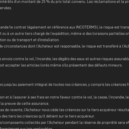
-intérêts d’un montant de 25 % du prix total convenu. Les réclamations et la 
ervées.
ande/le contrat (également en référence aux INCOTERMS), le risque est transfér
t ou à un autre tiers chargé de l’expédition, même si des livraisons partielles
ion ou de transport et d’installation.
de circonstances dont l’Acheteur est responsable, le risque est transféré à l’Ach
 envois contre le vol, l’incendie, les dégâts des eaux et autres risques assurabl
 doit accepter les articles livrés même s’ils présentent des défauts mineurs.
es jusqu’au paiement intégral de toutes nos créances, y compris les créances 
 soin et à l’assurer à ses frais en notre faveur contre le vol, la casse, l’incend
r la preuve de cette assurance.
n cas de revente, l’Acheteur nous cède les créances sur le tiers acquéreur résult
 des tiers les créances qu’il détient sur le tiers acquéreur.
s/composants collectés par l’Acheteur pendant la réserve de propriété sera e
ormément aux lois applicables.