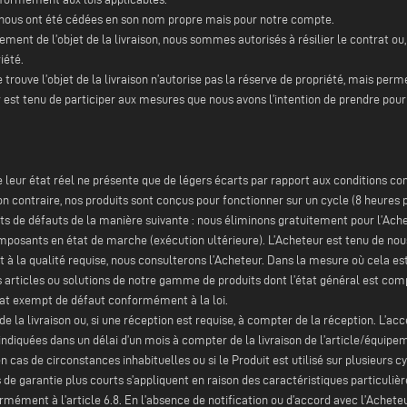
i nous ont été cédées en son nom propre mais pour notre compte.
ement de l’objet de la livraison, nous sommes autorisés à résilier le contrat ou,
iété.
e trouve l’objet de la livraison n’autorise pas la réserve de propriété, mais perm
r est tenu de participer aux mesures que nous avons l’intention de prendre pour 
leur état réel ne présente que de légers écarts par rapport aux conditions co
 contraire, nos produits sont conçus pour fonctionner sur un cycle (8 heures p
s de défauts de la manière suivante : nous éliminons gratuitement pour l’Achet
composants en état de marche (exécution ultérieure). L’Acheteur est tenu de no
 la qualité requise, nous consulterons l’Acheteur. Dans la mesure où cela est 
es articles ou solutions de notre gamme de produits dont l’état général est com
 état exempt de défaut conformément à la loi.
de la livraison ou, si une réception est requise, à compter de la réception. L’
s indiquées dans un délai d’un mois à compter de la livraison de l’article/équip
 en cas de circonstances inhabituelles ou si le Produit est utilisé sur plusieurs 
 de garantie plus courts s’appliquent en raison des caractéristiques particulière
ormément à l’article 6.8. En l’absence de notification ou d’accord avec l’Achete