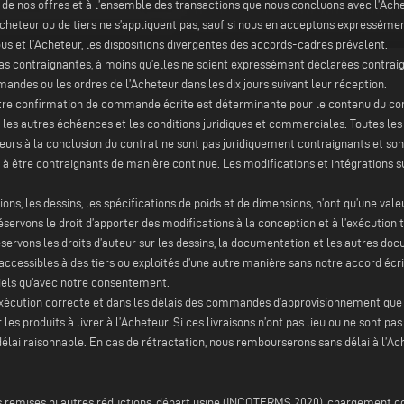
e de nos offres et à l’ensemble des transactions que nous concluons avec l’Ach
heteur ou de tiers ne s’appliquent pas, sauf si nous en acceptons expressément l
 et l’Acheteur, les dispositions divergentes des accords-cadres prévalent.
as contraignantes, à moins qu’elles ne soient expressément déclarées contraig
andes ou les ordres de l’Acheteur dans les dix jours suivant leur réception.
, notre confirmation de commande écrite est déterminante pour le contenu du co
on, les autres échéances et les conditions juridiques et commerciales. Toutes l
urs à la conclusion du contrat ne sont pas juridiquement contraignants et sont
à être contraignants de manière continue. Les modifications et intégrations su
tions, les dessins, les spécifications de poids et de dimensions, n’ont qu’une va
rvons le droit d’apporter des modifications à la conception et à l’exécution t
servons les droits d’auteur sur les dessins, la documentation et les autres doc
accessibles à des tiers ou exploités d’une autre manière sans notre accord écri
iels qu’avec notre consentement.
l’exécution correcte et dans les délais des commandes d’approvisionnement que
es produits à livrer à l’Acheteur. Si ces livraisons n’ont pas lieu ou ne sont 
 délai raisonnable. En cas de rétractation, nous rembourserons sans délai à l’A
sans remises ni autres réductions, départ usine (INCOTERMS 2020), chargement 