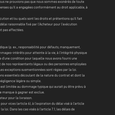
ue nous ne prouvions pas que nous sommes exonérés de toute
penses qu’il a engagées conformément au droit applicable, à
ution et/ou quels sont les droits et prétentions qu’il fait
 délai raisonnable fixé par l’Acheteur pour l’exécution
t pas affectées.
ique (p. ex., responsabilité pour défauts, manquement,
mmages-intérêts pour atteinte à la vie, à l’intégrité physique
ce d’une condition pour laquelle nous avons fourni une
art de nos représentants légaux ou des personnes employées
. Les exceptions susmentionnées sont régies par la loi.
ns essentiels découlant de la nature du contrat et dont la
 négligence légère ou simple.
ité est limitée au dommage typique qui aurait pu être prévu à
le manque à gagner est exclue.
teur pour la livraison.
r vices (article 6), à l’expiration du délai visé à l’article
loi. Dans les cas visés à l’article 7.1, les délais de