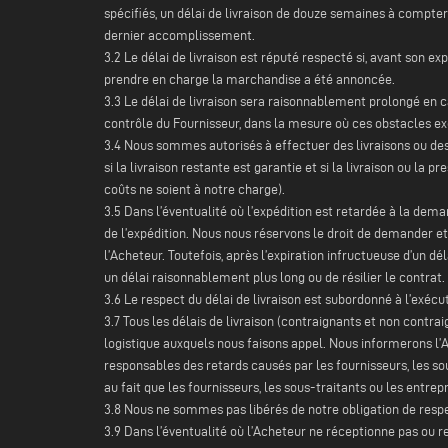
spécifiés, un délai de livraison de douze semaines à compter
dernier accomplissement.
3.2 Le délai de livraison est réputé respecté si, avant son exp
prendre en charge la marchandise a été annoncée.
3.3 Le délai de livraison sera raisonnablement prolongé en
contrôle du Fournisseur, dans la mesure où ces obstacles exer
3.4 Nous sommes autorisés à effectuer des livraisons ou des pr
si la livraison restante est garantie et si la livraison ou l
coûts ne soient à notre charge).
3.5 Dans l’éventualité où l’expédition est retardée à la demand
de l’expédition. Nous nous réservons le droit de demander e
l’Acheteur. Toutefois, après l’expiration infructueuse d’un dé
un délai raisonnablement plus long ou de résilier le contrat.
3.6 Le respect du délai de livraison est subordonné à l’exécu
3.7 Tous les délais de livraison (contraignants et non contra
logistique auxquels nous faisons appel. Nous informerons l’A
responsables des retards causés par les fournisseurs, les so
au fait que les fournisseurs, les sous-traitants ou les entre
3.8 Nous ne sommes pas libérés de notre obligation de respe
3.9 Dans l’éventualité où l’Acheteur ne réceptionne pas ou re