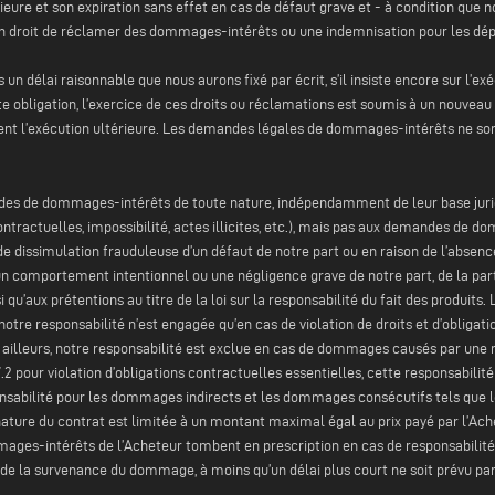
érieure et son expiration sans effet en cas de défaut grave et - à condition q
t en droit de réclamer des dommages-intérêts ou une indemnisation pour les dé
n délai raisonnable que nous aurons fixé par écrit, s’il insiste encore sur l’exéc
tte obligation, l’exercice de ces droits ou réclamations est soumis à un nouveau
ment l’exécution ultérieure. Les demandes légales de dommages-intérêts ne son
andes de dommages-intérêts de toute nature, indépendamment de leur base jurid
contractuelles, impossibilité, actes illicites, etc.), mais pas aux demandes de do
 de dissimulation frauduleuse d’un défaut de notre part ou en raison de l’absen
r un comportement intentionnel ou une négligence grave de notre part, de la p
i qu’aux prétentions au titre de la loi sur la responsabilité du fait des produits
re responsabilité n’est engagée qu’en cas de violation de droits et d’obligatio
ar ailleurs, notre responsabilité est exclue en cas de dommages causés par une
 7.2 pour violation d’obligations contractuelles essentielles, cette responsabil
ponsabilité pour les dommages indirects et les dommages consécutifs tels que 
ignature du contrat est limitée à un montant maximal égal au prix payé par l’Ache
ommages-intérêts de l’Acheteur tombent en prescription en cas de responsabilité pou
 de la survenance du dommage, à moins qu’un délai plus court ne soit prévu par la 