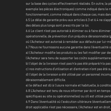
sur la base des cycles effectivement réalisés. En outre, la 
exemple les pièces électroniques) comme indiqué dans le ma
fonctionnement, comme indiqué dans chaque cas, mais dans to
6.5 Le délai de garantie prévu aux articles 6.3 et 6.4 ne s’a
des délais plus longs sont prescrits par la loi.
6.6 Le client n’est pas autorisé à éliminer ou à faire élimine
opérationnelle, de prévention d’un préjudice déraisonnable/
où l’Acheteur est autorisé à remédier aux défauts par lui-m
6.7 Nous ne fournissons aucune garantie dans l’éventualité o
a) l’Acheteur modifie les produits ou les fait modifier par 
l’Acheteur sera tenu de supporter les coûts supplémentaires l
b) l’objet de la livraison n’est pas/n’a pas été préparé/n’a 
c) nos instructions d’utilisation et d’entretien n’ont pas été s
d) l’objet de la livraison a été utilisé par un personnel inco
déraisonnablement difficile.
e) le défaut est dû à l’usure normale et habituelle, à condit
6.8 L’Acheteur est tenu de nous informer par écrit en temps ut
spécifiques au site ou opérationnelles) ou s’il est utilisé pen
6.9 Dans l’éventualité où l’exécution ultérieure (éventuellem
droit applicable n’est pas nécessaire, l’Acheteur est en droit