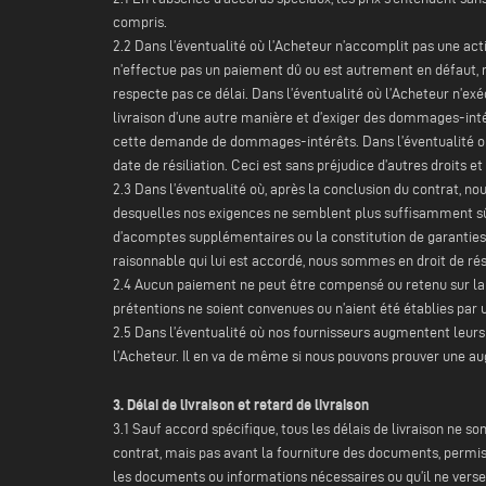
compris.
2.2 Dans l’éventualité où l’Acheteur n’accomplit pas une actio
n’effectue pas un paiement dû ou est autrement en défaut, nou
respecte pas ce délai. Dans l’éventualité où l’Acheteur n’exé
livraison d’une autre manière et d’exiger des dommages-inté
cette demande de dommages-intérêts. Dans l’éventualité où l
date de résiliation. Ceci est sans préjudice d’autres droi
2.3 Dans l’éventualité où, après la conclusion du contrat, 
desquelles nos exigences ne semblent plus suffisamment sû
d’acomptes supplémentaires ou la constitution de garanties p
raisonnable qui lui est accordé, nous sommes en droit de rési
2.4 Aucun paiement ne peut être compensé ou retenu sur la 
prétentions ne soient convenues ou n’aient été établies par u
2.5 Dans l’éventualité où nos fournisseurs augmentent leurs 
l’Acheteur. Il en va de même si nous pouvons prouver une au
3. Délai de livraison et retard de livraison
3.1 Sauf accord spécifique, tous les délais de livraison ne
contrat, mais pas avant la fourniture des documents, permis
les documents ou informations nécessaires ou qu’il ne verse 