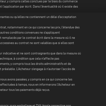
eteur, y compris celles conclues par le biais du commerce
’application par écrit. Dans l’éventualité où il existe des
nantes ou qu’elles ne contiennent un délai d’acceptation
ntrat, notamment en ce qui concerne les prix, l’étendue des
es autres conditions convenues ne s’appliquent
 remplacés par le contrat écrit dans la mesure où il ne
ccessives au contrat ne sont valables que si elles sont
leur indicative et ne sont contraignants que dans la mesure où
echnique, à condition que cela n’affecte pas
uments, y compris tous les droits administratifs et de
t préalable. L’Acheteur s’engage à n’autoriser l’accès de
 nous avons passées, y compris en ce qui concerne les
pas effectuées à temps, nous en informerons l’Acheteur en
cheteur tous les paiements déjà reçus.
compris, mais emballage et TVA légale respective non