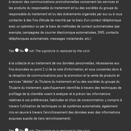
à recevoir des communications promotionnelles concernant les services et
les produits du responsable du traitement et/ou des sociétés du groupe du
Le contrôleur a l'intention de traiter vos données à caractère personnel dans
responsable du traitement et/ou des événements organisés par eux ou à vous
le but de :
contacter à des fins d'étude de marché par le biais d'un contact téléphonique
(a)
répondre à votre message ou à votre demande d'informations
soumis par
avec un opérateur ou par le biais de méthodes de contact automatisées (par
le biais de ce formulaire, par exemple pour obtenir des informations sur les
exemple, campagnes de courrier électronique automatisées, SMS, contacts
produits ou services offerts (y compris l'envoi d'invitations gratuites et de
téléphoniques automatisés, messages instantanés, etc.)
matériel d'information sur l'entreprise), et pour obtenir un devis, etc. ; la base
juridique de cette finalité est l'intérêt légitime du responsable du traitement
Yes
No
ndr: The signature is replaced by the click
au sens de l'article 6, paragraphe 1, point f), du GDPR, à identifier dans
l'attente raisonnable que vous vous attendiez à ce que vos données
à la collecte et au traitement de vos données personnelles, nécessaires aux
personnelles soient traitées par le responsable du traitement afin de
fins énoncées au point 2 c) de la note d'information, et vous consentez donc à
répondre à votre demande de contact ;
la réception de communications pour la promotion et la vente de produits et
(b) vous
envoyer des communications promotionnelles concernant les
services "dédiés" du Titulaire du traitement et/ou des sociétés du groupe du
services et les produits du responsable du traitement
et/ou des
sociétés du
Titulaire du traitement, spécifiquement identifiés à travers des techniques de
groupe
du responsable du traitement et/ou des événements organisés par
profilage de la clientèle visant à analyser et à prévoir les informations
eux ou vous contacter à des fins d'étude de marché par téléphone avec un
relatives à vos préférences, habitudes et choix de consommation, y compris à
opérateur ou par des méthodes de contact automatisées (par exemple,
travers l'utilisation de techniques ou de systèmes automatisés, également
campagnes de courrier électronique automatisées, SMS, contact
mis en œuvre à travers l'enrichissement des données avec des informations
téléphonique automatisé, messagerie instantanée, etc ;
acquises auprès de tiers (enrichissement).
(c)
promotion et vente de produits et services "dédiés" du Titulaire du
traitement et/ou des sociétés du Groupe du Titulaire du traitement
,
Yes
No
ndr: The signature is replaced by the click