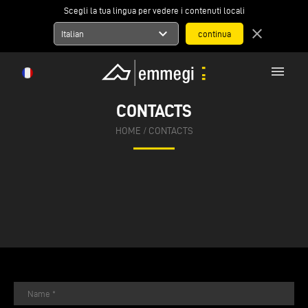
Scegli la tua lingua per vedere i contenuti locali
expand_more
close
Italian
menu
CONTACTS
HOME
/
CONTACTS