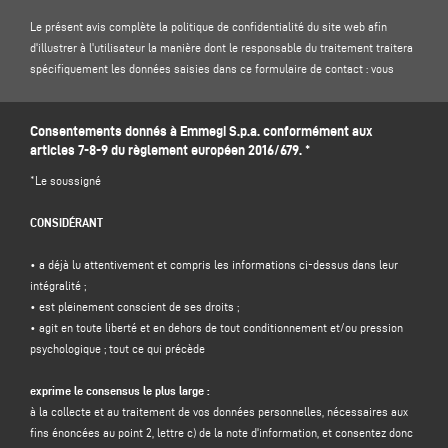
Le présent avis complète la politique de confidentialité du site web afin
d'illustrer à l'utilisateur la manière dont le responsable du traitement traitera
spécifiquement les données saisies dans ce formulaire de contact : vous
êtes donc invité à lire notre
politique de confidentialité
sur le site .
Consentements donnés à Emmegi S.p.a. conformément aux
1. CONTRÔLEUR DES DONNÉES ET DÉLÉGUÉ À LA PROTECTION DES DONNÉES
articles 7-8-9 du règlement européen 2016/679. *
Responsable du traitement : Emmegi S.p.a., en la personne de son
représentant légal pro tempore, dont le siège social est situé Via Archimede,
*Le soussigné
10 - 41019 - Limidi di Soliera (MO) - Italie, e-mail
info@emmegi.com
, C.F. / p.
IVA 01978870366.
CONSIDÉRANT
Délégué à la protection des données (DPD) : Dr. Donato Eugenio Caccavella,
adresse électronique :
dpo.voilap@amicadpo.eu
• a déjà lu attentivement et compris les informations ci-dessus dans leur
intégralité ;
2. DONNÉES À CARACTÈRE PERSONNEL TRAITÉES, FINALITÉ DU TRAITEMENT
• est pleinement conscient de ses droits ;
ET BASE JURIDIQUE
• agit en toute liberté et en dehors de tout conditionnement et/ou pression
Le contrôleur traitera vos données personnelles d'identification et de contact
psychologique ; tout ce qui précède
(telles que : nom, prénom, nom de la société, adresse, ville, code postal,
province, état, adresse électronique, numéro de téléphone) directement
exprime le consensus le plus large :
fournies par vous en remplissant le formulaire de collecte de données dans la
à la collecte et au traitement de vos données personnelles, nécessaires aux
section "
CONTACTS"
sur le site Web du contrôleur (www.emmegi.com, le
fins énoncées au point 2, lettre c) de la note d'information, et consentez donc
"site").