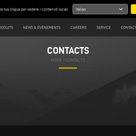
expand_more
la tua lingua per vedere i contenuti locali
Italian
RODUITS
NEWS & ÉVÉNEMENTS
CAREERS
SERVICE
CONTAC
CONTACTS
HOME
/
CONTACTS