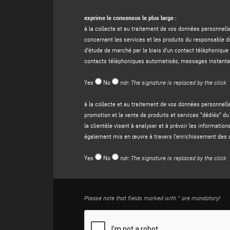
demande de contact ;
(b) vous
envoyer des communications promotionnelles con
exprime le consensus le plus large :
événements organisés par eux ou vous contacter à des f
à la collecte et au traitement de vos données personnell
électronique automatisées, SMS, contact téléphonique au
concernant les services et les produits du responsable 
(c)
promotion et vente de produits et services "dédiés" du
d'étude de marché par le biais d'un contact téléphoniqu
de la clientèle ayant pour objet l'analyse et la prédicti
contacts téléphoniques automatisés, messages instantan
techniques ou de systèmes automatisés, mis en œuvre ég
finalité est votre consentement conformément à l'article 
Yes
No
ndr: The signature is replaced by the click
3. NATURE DE L'ATTRIBUTION, DURÉE DE CONSERVATIO
à la collecte et au traitement de vos données personnell
Aux fins visées au paragraphe 2, lettre (a) ci-dessus, la
promotion et la vente de produits et services "dédiés" du
empêchera le contrôleur de répondre à votre message, e
la clientèle visant à analyser et à prévoir les informati
En ce qui concerne les finalités énoncées au paragraphe 2,
également mis en œuvre à travers l'enrichissement des 
responsable du traitement dans l'impossibilité de vous inf
La durée de conservation de vos données personnelles :
Yes
No
ndr: The signature is replaced by the click
• aux fins visées au paragraphe 2, point a), ci-dessus, 
20 jours à compter de la collecte des données. Une fois
• aux fins énoncées au paragraphe 2, points b) et c), c
révoquer votre consentement ;
Please note that fields marked with * are mandatory!
Le traitement est effectué conformément aux exigences du 
personnel sont traitées au moyen d'outils informatiques,
à empêcher tout accès indu par des parties non autorisé