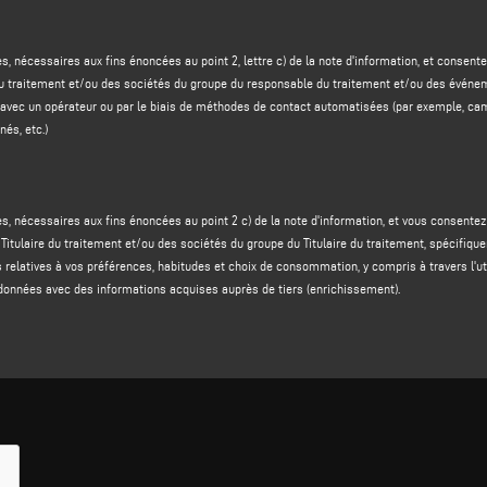
cernant les services et les produits du responsable du traitement
et/ou des
sociétés d
ins d'étude de marché par téléphone avec un opérateur ou par des méthodes de contact a
es, nécessaires aux fins énoncées au point 2, lettre c) de la note d'information, et cons
tomatisé, messagerie instantanée, etc ;
du traitement et/ou des sociétés du groupe du responsable du traitement et/ou des événem
 Titulaire du traitement et/ou des sociétés du Groupe du Titulaire du traitement
, spécifiq
e avec un opérateur ou par le biais de méthodes de contact automatisées (par exemple, c
on d'informations relatives aux préférences, habitudes, choix de consommation de la personn
és, etc.)
alement à travers l'enrichissement des données avec des informations acquises auprès de
6, paragraphe 1, point a), du règlement GDPR.
N DES DONNÉES ET MÉTHODES DE TRAITEMENT
es, nécessaires aux fins énoncées au point 2 c) de la note d'information, et vous consent
 fourniture de vos données personnelles est obligatoire pour formuler une réponse à votre 
 Titulaire du traitement et/ou des sociétés du groupe du Titulaire du traitement, spécifiqu
n accusant réception de votre demande d'information.
ons relatives à vos préférences, habitudes et choix de consommation, y compris à travers l
 lettres (b) et (c) ci-dessus, la fourniture de vos données personnelles est facultative et v
données avec des informations acquises auprès de tiers (enrichissement).
ormer sur ses produits, services et/ou initiatives ou de développer à votre intention des i
durera le temps nécessaire pour répondre à chaque demande d'information individuelle et, e
 le délai susmentionné écoulé ou les demandes en cours traitées, vos données seront détr
i-dessus, est maintenue pendant deux ans à compter de la date de délivrance du consenteme
GDPR, selon les principes d'équité, de légalité et de transparence et la protection de vo
 télématiques et/ou sur papier, ainsi qu'au moyen de mesures de sécurité visant à garantir
es.