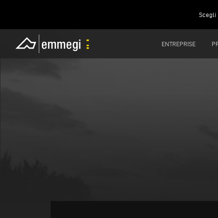
Scegli 
ENTREPRISE
P