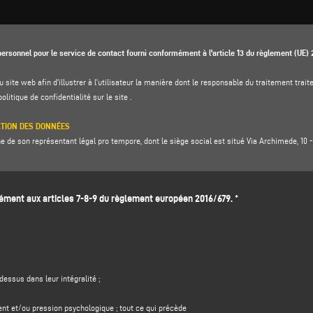
ersonnel pour le service de contact fourni conformément à l'article 13 du règlement (UE)
u site web afin d'illustrer à l'utilisateur la manière dont le responsable du traitement tr
politique de confidentialité
sur le site .
CTION DES DONNÉES
de son représentant légal pro tempore, dont le siège social est situé Via Archimede, 10 - 4
ugenio Caccavella, adresse électronique :
dpo.voilap@amicadpo.eu
ent aux articles 7-8-9 du règlement européen 2016/679. *
ITÉ DU TRAITEMENT ET BASE JURIDIQUE
cation et de contact (telles que : nom, prénom, nom de la société, adresse, ville, code post
le formulaire de collecte de données dans la section "
CONTACTS"
sur le site Web du cont
tère personnel dans le but de :
rmations
soumis par le biais de ce formulaire, par exemple pour obtenir des informations su
dessus dans leur intégralité ;
ntreprise), et pour obtenir un devis, etc. ; la base juridique de cette finalité est l'intérêt l
nte raisonnable que vous vous attendiez à ce que vos données personnelles soient traitées p
ent et/ou pression psychologique ; tout ce qui précède