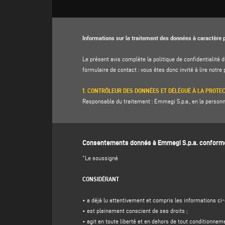
Informations sur le traitement des données à caractère p
Le présent avis complète la politique de confidentialité d
formulaire de contact : vous êtes donc invité à lire notre
1. CONTRÔLEUR DES DONNÉES ET DÉLÉGUÉ À LA PROTE
Responsable du traitement : Emmegi S.p.a., en la personne 
info@emmegi.com
, C.F. / p. IVA 01978870366.
Délégué à la protection des données (DPD) : Dr. Donato E
Consentements donnés à Emmegi S.p.a. conformém
2. DONNÉES À CARACTÈRE PERSONNEL TRAITÉES, FINAL
Le contrôleur traitera vos données personnelles d'identifi
*Le soussigné
téléphone) directement fournies par vous en remplissant 
CONSIDÉRANT
Le contrôleur a l'intention de traiter vos données à carac
(a)
répondre à votre message ou à votre demande d'info
• a déjà lu attentivement et compris les informations ci-
d'invitations gratuites et de matériel d'information sur l'e
• est pleinement conscient de ses droits ;
paragraphe 1, point f), du GDPR, à identifier dans l'atte
• agit en toute liberté et en dehors de tout conditionnem