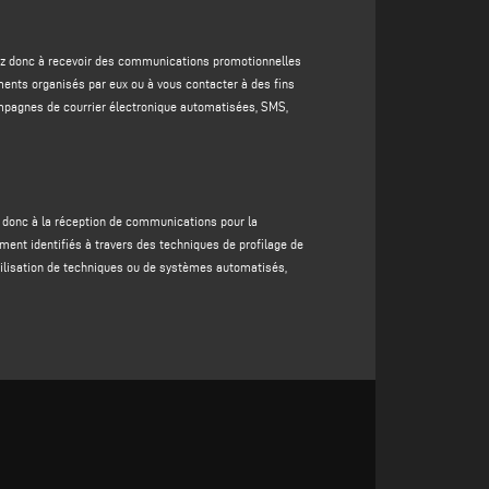
u groupe
du responsable du traitement et/ou des
utomatisées (par exemple, campagnes de courrier
entez donc à recevoir des communications promotionnelles
ents organisés par eux ou à vous contacter à des fins
uement identifiés à travers des techniques de profilage
ampagnes de courrier électronique automatisées, SMS,
e concernée, également à travers l'utilisation de
 tiers (enrichissement). La base juridique de cette
ez donc à la réception de communications pour la
demande, car votre refus de fournir ces données
ement identifiés à travers des techniques de profilage de
'utilisation de techniques ou de systèmes automatisés,
otre refus de les fournir ne ferait que mettre le
nitiatives promotionnelles plus adaptées à votre profil.
n tout état de cause, pendant une période n'excédant pas
uites ou rendues anonymes ;
nt correspondant ou jusqu'à ce que vous décidiez de
s droits qui y sont décrits. Les données à caractère
 la confidentialité des données à caractère personnel et