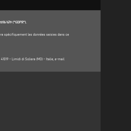
 2016/679 ("GDPR").
aitera spécifiquement les données saisies dans ce
1019 - Limidi di Soliera (MO) - Italie, e-mail
al, province, état, adresse électronique, numéro de
rôleur (www.emmegi.com, le "site").
r les produits ou services offerts (y compris l'envoi
égitime du responsable du traitement au sens de l'article 6,
ar le responsable du traitement afin de répondre à votre