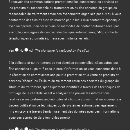
à recevoir des communications promotionnelles concernant les services et
les produits du responsable du traitement et/ou des sociétés du groupe du
Le contrôleur a l'intention de traiter vos données à caractère personnel dans
responsable du traitement et/ou des événements organisés par eux ou à vous
le but de :
contacter à des fins d'étude de marché par le biais d'un contact téléphonique
(a)
répondre à votre message ou à votre demande d'informations
soumis par
avec un opérateur ou par le biais de méthodes de contact automatisées (par
le biais de ce formulaire, par exemple pour obtenir des informations sur les
exemple, campagnes de courrier électronique automatisées, SMS, contacts
produits ou services offerts (y compris l'envoi d'invitations gratuites et de
téléphoniques automatisés, messages instantanés, etc.)
matériel d'information sur l'entreprise), et pour obtenir un devis, etc. ; la base
juridique de cette finalité est l'intérêt légitime du responsable du traitement
Yes
No
ndr: The signature is replaced by the click
au sens de l'article 6, paragraphe 1, point f), du GDPR, à identifier dans
l'attente raisonnable que vous vous attendiez à ce que vos données
à la collecte et au traitement de vos données personnelles, nécessaires aux
personnelles soient traitées par le responsable du traitement afin de
fins énoncées au point 2 c) de la note d'information, et vous consentez donc à
répondre à votre demande de contact ;
la réception de communications pour la promotion et la vente de produits et
(b) vous
envoyer des communications promotionnelles concernant les
services "dédiés" du Titulaire du traitement et/ou des sociétés du groupe du
services et les produits du responsable du traitement
et/ou des
sociétés du
Titulaire du traitement, spécifiquement identifiés à travers des techniques de
groupe
du responsable du traitement et/ou des événements organisés par
profilage de la clientèle visant à analyser et à prévoir les informations
eux ou vous contacter à des fins d'étude de marché par téléphone avec un
relatives à vos préférences, habitudes et choix de consommation, y compris à
opérateur ou par des méthodes de contact automatisées (par exemple,
travers l'utilisation de techniques ou de systèmes automatisés, également
campagnes de courrier électronique automatisées, SMS, contact
mis en œuvre à travers l'enrichissement des données avec des informations
téléphonique automatisé, messagerie instantanée, etc ;
acquises auprès de tiers (enrichissement).
(c)
promotion et vente de produits et services "dédiés" du Titulaire du
traitement et/ou des sociétés du Groupe du Titulaire du traitement
,
Yes
No
ndr: The signature is replaced by the click