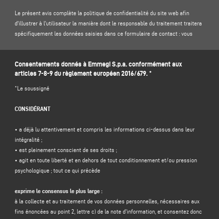
Le présent avis complète la politique de confidentialité du site web afin
d'illustrer à l'utilisateur la manière dont le responsable du traitement traitera
spécifiquement les données saisies dans ce formulaire de contact : vous
êtes donc invité à lire notre
politique de confidentialité
sur le site .
Consentements donnés à Emmegi S.p.a. conformément aux
1. CONTRÔLEUR DES DONNÉES ET DÉLÉGUÉ À LA PROTECTION DES DONNÉES
articles 7-8-9 du règlement européen 2016/679. *
Responsable du traitement : Emmegi S.p.a., en la personne de son
représentant légal pro tempore, dont le siège social est situé Via Archimede,
*Le soussigné
10 - 41019 - Limidi di Soliera (MO) - Italie, e-mail
info@emmegi.com
, C.F. / p.
IVA 01978870366.
CONSIDÉRANT
Délégué à la protection des données (DPD) : Dr. Donato Eugenio Caccavella,
adresse électronique :
dpo.voilap@amicadpo.eu
• a déjà lu attentivement et compris les informations ci-dessus dans leur
intégralité ;
2. DONNÉES À CARACTÈRE PERSONNEL TRAITÉES, FINALITÉ DU TRAITEMENT
• est pleinement conscient de ses droits ;
ET BASE JURIDIQUE
• agit en toute liberté et en dehors de tout conditionnement et/ou pression
Le contrôleur traitera vos données personnelles d'identification et de contact
psychologique ; tout ce qui précède
(telles que : nom, prénom, nom de la société, adresse, ville, code postal,
province, état, adresse électronique, numéro de téléphone) directement
exprime le consensus le plus large :
fournies par vous en remplissant le formulaire de collecte de données dans la
à la collecte et au traitement de vos données personnelles, nécessaires aux
section "
CONTACTS"
sur le site Web du contrôleur (www.emmegi.com, le
fins énoncées au point 2, lettre c) de la note d'information, et consentez donc
"site").