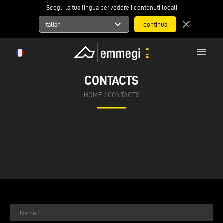
Scegli la tua lingua per vedere i contenuti locali
expand_more
close
Italian
menu
CONTACTS
HOME
/
CONTACTS