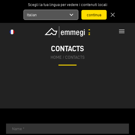
Scegli la tua lingua per vedere i contenuti locali
expand_more
close
Italian
menu
CONTACTS
HOME
/
CONTACTS