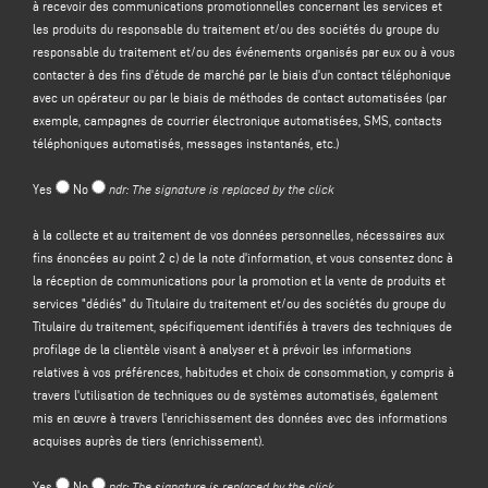
à recevoir des communications promotionnelles concernant les services et
les produits du responsable du traitement et/ou des sociétés du groupe du
Le contrôleur a l'intention de traiter vos données à caractère personnel dans
responsable du traitement et/ou des événements organisés par eux ou à vous
le but de :
contacter à des fins d'étude de marché par le biais d'un contact téléphonique
(a)
répondre à votre message ou à votre demande d'informations
soumis par
avec un opérateur ou par le biais de méthodes de contact automatisées (par
le biais de ce formulaire, par exemple pour obtenir des informations sur les
exemple, campagnes de courrier électronique automatisées, SMS, contacts
produits ou services offerts (y compris l'envoi d'invitations gratuites et de
téléphoniques automatisés, messages instantanés, etc.)
matériel d'information sur l'entreprise), et pour obtenir un devis, etc. ; la base
juridique de cette finalité est l'intérêt légitime du responsable du traitement
Yes
No
ndr: The signature is replaced by the click
au sens de l'article 6, paragraphe 1, point f), du GDPR, à identifier dans
l'attente raisonnable que vous vous attendiez à ce que vos données
à la collecte et au traitement de vos données personnelles, nécessaires aux
personnelles soient traitées par le responsable du traitement afin de
fins énoncées au point 2 c) de la note d'information, et vous consentez donc à
répondre à votre demande de contact ;
la réception de communications pour la promotion et la vente de produits et
(b) vous
envoyer des communications promotionnelles concernant les
services "dédiés" du Titulaire du traitement et/ou des sociétés du groupe du
services et les produits du responsable du traitement
et/ou des
sociétés du
Titulaire du traitement, spécifiquement identifiés à travers des techniques de
groupe
du responsable du traitement et/ou des événements organisés par
profilage de la clientèle visant à analyser et à prévoir les informations
eux ou vous contacter à des fins d'étude de marché par téléphone avec un
relatives à vos préférences, habitudes et choix de consommation, y compris à
opérateur ou par des méthodes de contact automatisées (par exemple,
travers l'utilisation de techniques ou de systèmes automatisés, également
campagnes de courrier électronique automatisées, SMS, contact
mis en œuvre à travers l'enrichissement des données avec des informations
téléphonique automatisé, messagerie instantanée, etc ;
acquises auprès de tiers (enrichissement).
(c)
promotion et vente de produits et services "dédiés" du Titulaire du
traitement et/ou des sociétés du Groupe du Titulaire du traitement
,
Yes
No
ndr: The signature is replaced by the click