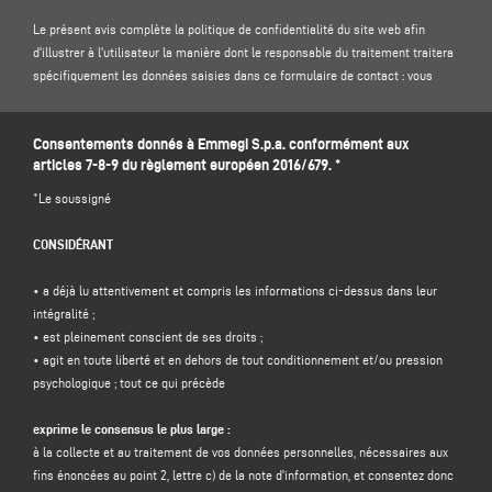
Le présent avis complète la politique de confidentialité du site web afin
d'illustrer à l'utilisateur la manière dont le responsable du traitement traitera
spécifiquement les données saisies dans ce formulaire de contact : vous
êtes donc invité à lire notre
politique de confidentialité
sur le site .
Consentements donnés à Emmegi S.p.a. conformément aux
1. CONTRÔLEUR DES DONNÉES ET DÉLÉGUÉ À LA PROTECTION DES DONNÉES
articles 7-8-9 du règlement européen 2016/679. *
Responsable du traitement : Emmegi S.p.a., en la personne de son
représentant légal pro tempore, dont le siège social est situé Via Archimede,
*Le soussigné
10 - 41019 - Limidi di Soliera (MO) - Italie, e-mail
info@emmegi.com
, C.F. / p.
IVA 01978870366.
CONSIDÉRANT
Délégué à la protection des données (DPD) : Dr. Donato Eugenio Caccavella,
adresse électronique :
dpo.voilap@amicadpo.eu
• a déjà lu attentivement et compris les informations ci-dessus dans leur
intégralité ;
2. DONNÉES À CARACTÈRE PERSONNEL TRAITÉES, FINALITÉ DU TRAITEMENT
• est pleinement conscient de ses droits ;
ET BASE JURIDIQUE
• agit en toute liberté et en dehors de tout conditionnement et/ou pression
Le contrôleur traitera vos données personnelles d'identification et de contact
psychologique ; tout ce qui précède
(telles que : nom, prénom, nom de la société, adresse, ville, code postal,
province, état, adresse électronique, numéro de téléphone) directement
exprime le consensus le plus large :
fournies par vous en remplissant le formulaire de collecte de données dans la
à la collecte et au traitement de vos données personnelles, nécessaires aux
section "
CONTACTS"
sur le site Web du contrôleur (www.emmegi.com, le
fins énoncées au point 2, lettre c) de la note d'information, et consentez donc
"site").