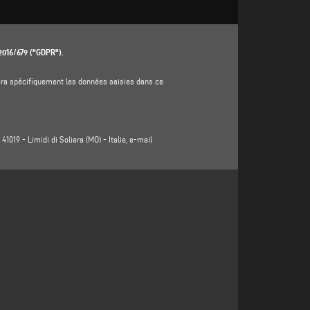
 2016/679 ("GDPR").
aitera spécifiquement les données saisies dans ce
1019 - Limidi di Soliera (MO) - Italie, e-mail
al, province, état, adresse électronique, numéro de
rôleur (www.emmegi.com, le "site").
r les produits ou services offerts (y compris l'envoi
égitime du responsable du traitement au sens de l'article 6,
ar le responsable du traitement afin de répondre à votre