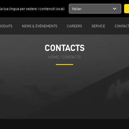
expand_more
la tua lingua per vedere i contenuti locali
Italian
RODUITS
NEWS & ÉVÉNEMENTS
CAREERS
SERVICE
CONTAC
CONTACTS
CONTACTS
HOME
HOME
/
/
CONTACTS
CONTACTS