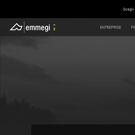
Scegli 
ENTREPRISE
P