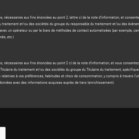
cernant les services et les produits du responsable du traitement
et/ou des
sociétés d
ins d'étude de marché par téléphone avec un opérateur ou par des méthodes de contact a
es, nécessaires aux fins énoncées au point 2, lettre c) de la note d'information, et cons
tomatisé, messagerie instantanée, etc ;
du traitement et/ou des sociétés du groupe du responsable du traitement et/ou des événem
 Titulaire du traitement et/ou des sociétés du Groupe du Titulaire du traitement
, spécifiq
e avec un opérateur ou par le biais de méthodes de contact automatisées (par exemple, c
on d'informations relatives aux préférences, habitudes, choix de consommation de la personn
és, etc.)
alement à travers l'enrichissement des données avec des informations acquises auprès de
6, paragraphe 1, point a), du règlement GDPR.
N DES DONNÉES ET MÉTHODES DE TRAITEMENT
es, nécessaires aux fins énoncées au point 2 c) de la note d'information, et vous consent
 fourniture de vos données personnelles est obligatoire pour formuler une réponse à votre 
 Titulaire du traitement et/ou des sociétés du groupe du Titulaire du traitement, spécifiqu
n accusant réception de votre demande d'information.
ons relatives à vos préférences, habitudes et choix de consommation, y compris à travers l
 lettres (b) et (c) ci-dessus, la fourniture de vos données personnelles est facultative et v
données avec des informations acquises auprès de tiers (enrichissement).
ormer sur ses produits, services et/ou initiatives ou de développer à votre intention des i
durera le temps nécessaire pour répondre à chaque demande d'information individuelle et, e
 le délai susmentionné écoulé ou les demandes en cours traitées, vos données seront détr
i-dessus, est maintenue pendant deux ans à compter de la date de délivrance du consenteme
GDPR, selon les principes d'équité, de légalité et de transparence et la protection de vo
 télématiques et/ou sur papier, ainsi qu'au moyen de mesures de sécurité visant à garantir
es.