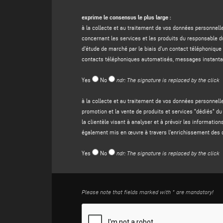
demande de contact ;
(b) vous
envoyer des communications promotionnelles con
exprime le consensus le plus large :
événements organisés par eux ou vous contacter à des f
à la collecte et au traitement de vos données personnell
électronique automatisées, SMS, contact téléphonique au
concernant les services et les produits du responsable 
(c)
promotion et vente de produits et services "dédiés" du
d'étude de marché par le biais d'un contact téléphoniqu
de la clientèle ayant pour objet l'analyse et la prédicti
contacts téléphoniques automatisés, messages instantan
techniques ou de systèmes automatisés, mis en œuvre ég
finalité est votre consentement conformément à l'article 
Yes
No
ndr: The signature is replaced by the click
3. NATURE DE L'ATTRIBUTION, DURÉE DE CONSERVATIO
à la collecte et au traitement de vos données personnell
Aux fins visées au paragraphe 2, lettre (a) ci-dessus, la
promotion et la vente de produits et services "dédiés" du
empêchera le contrôleur de répondre à votre message, e
la clientèle visant à analyser et à prévoir les informati
En ce qui concerne les finalités énoncées au paragraphe 2,
également mis en œuvre à travers l'enrichissement des 
responsable du traitement dans l'impossibilité de vous inf
La durée de conservation de vos données personnelles :
Yes
No
ndr: The signature is replaced by the click
• aux fins visées au paragraphe 2, point a), ci-dessus, 
20 jours à compter de la collecte des données. Une fois
• aux fins énoncées au paragraphe 2, points b) et c), c
révoquer votre consentement ;
Please note that fields marked with * are mandatory!
Le traitement est effectué conformément aux exigences du 
personnel sont traitées au moyen d'outils informatiques,
à empêcher tout accès indu par des parties non autorisé