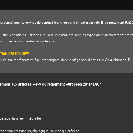
ersonnel pour le service de contact fourni conformément à l'article 13 du règlement (UE)
u site web afin d'illustrer à l'utilisateur la manière dont le responsable du traitement tr
politique de confidentialité
sur le site .
CTION DES DONNÉES
de son représentant légal pro tempore, dont le siège social est situé Via Archimede, 10 - 4
ugenio Caccavella, adresse électronique :
dpo.voilap@amicadpo.eu
ent aux articles 7-8-9 du règlement européen 2016/679. *
ITÉ DU TRAITEMENT ET BASE JURIDIQUE
cation et de contact (telles que : nom, prénom, nom de la société, adresse, ville, code post
le formulaire de collecte de données dans la section "
CONTACTS"
sur le site Web du cont
tère personnel dans le but de :
rmations
soumis par le biais de ce formulaire, par exemple pour obtenir des informations su
dessus dans leur intégralité ;
ntreprise), et pour obtenir un devis, etc. ; la base juridique de cette finalité est l'intérêt l
nte raisonnable que vous vous attendiez à ce que vos données personnelles soient traitées p
ent et/ou pression psychologique ; tout ce qui précède