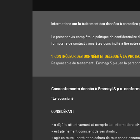
Informations sur le traitement des données à caractère p
Le présent avis complète la politique de confidentialité d
formulaire de contact : vous êtes donc invité à lire notre
1. CONTRÔLEUR DES DONNÉES ET DÉLÉGUÉ À LA PROTE
Responsable du traitement : Emmegi S.p.a., en la personne 
info@emmegi.com
, C.F. / p. IVA 01978870366.
Délégué à la protection des données (DPD) : Dr. Donato E
Consentements donnés à Emmegi S.p.a. conformém
2. DONNÉES À CARACTÈRE PERSONNEL TRAITÉES, FINAL
Le contrôleur traitera vos données personnelles d'identifi
*Le soussigné
téléphone) directement fournies par vous en remplissant 
CONSIDÉRANT
Le contrôleur a l'intention de traiter vos données à carac
(a)
répondre à votre message ou à votre demande d'info
• a déjà lu attentivement et compris les informations ci-
d'invitations gratuites et de matériel d'information sur l'e
• est pleinement conscient de ses droits ;
paragraphe 1, point f), du GDPR, à identifier dans l'atte
• agit en toute liberté et en dehors de tout conditionnem