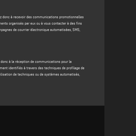
u groupe
du responsable du traitement et/ou des
utomatisées (par exemple, campagnes de courrier
entez donc à recevoir des communications promotionnelles
ents organisés par eux ou à vous contacter à des fins
uement identifiés à travers des techniques de profilage
ampagnes de courrier électronique automatisées, SMS,
e concernée, également à travers l'utilisation de
 tiers (enrichissement). La base juridique de cette
ez donc à la réception de communications pour la
demande, car votre refus de fournir ces données
ement identifiés à travers des techniques de profilage de
'utilisation de techniques ou de systèmes automatisés,
otre refus de les fournir ne ferait que mettre le
nitiatives promotionnelles plus adaptées à votre profil.
n tout état de cause, pendant une période n'excédant pas
uites ou rendues anonymes ;
nt correspondant ou jusqu'à ce que vous décidiez de
s droits qui y sont décrits. Les données à caractère
 la confidentialité des données à caractère personnel et