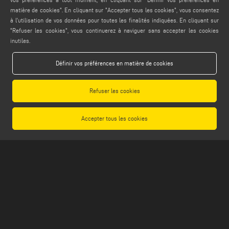
webmaster@emmegi.com
matière de cookies". En cliquant sur "Accepter tous les cookies", vous consentez
à l'utilisation de vos données pour toutes les finalités indiquées. En cliquant sur
info@emmegi.com
"Refuser les cookies", vous continuerez à naviguer sans accepter les cookies
inutiles.
TROUVEZ-NOUS SUR
Définir vos préférences en matière de cookies
MENTIONS LÉGALES
Refuser les cookies
PRIVACY POLICY
LEGAL NOTES
Accepter tous les cookies
COOKIE POLICY
CONDITIONS GÉNÉRALES DE VENTE
CONDITIONS GÉNÉRALES DE DISTRIBUTION
PARAMÈTRES DES COOKIES