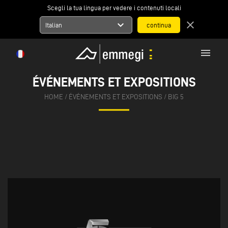
Scegli la tua lingua per vedere i contenuti locali
expand_more
close
Italian
menu
ÉVÉNEMENTS ET EXPOSITIONS
HOME
/
ÉVÉNEMENTS ET EXPOSITIONS
/
BIG 5