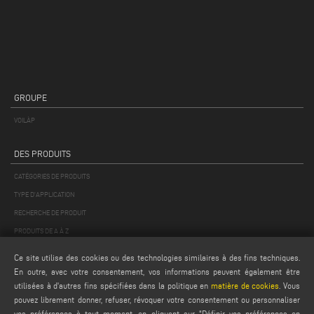
GROUPE
VOILÀP
DES PRODUITS
CATÉGORIES DE PRODUITS
TYPE D'APPLICATION
RECHERCHE DE PRODUIT
PRODUITS DE A À Z
Ce site utilise des cookies ou des technologies similaires à des fins techniques.
MAIL
En outre, avec votre consentement, vos informations peuvent également être
utilisées à d'autres fins spécifiées dans la politique en
matière de cookies
. Vous
Webmail
pouvez librement donner, refuser, révoquer votre consentement ou personnaliser
service@emmegi.com
vos préférences à tout moment, en cliquant sur "Définir vos préférences en