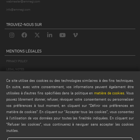
webmaster@emmegi.com
info@emmegi.com
TROUVEZ-NOUS SUR
MENTIONS LÉGALES
PRIVACY POLICY
LEGAL NOTES
COOKIE POLICY
Ce site utilise des cookies ou des technologies similaires à des fins techniques.
CONDITIONS GÉNÉRALES DE VENTE
En outre, avec votre consentement, vos informations peuvent également être
utilisées à d'autres fins spécifiées dans la politique en
matière de cookies
. Vous
CONDITIONS GÉNÉRALES DE DISTRIBUTION
pouvez librement donner, refuser, révoquer votre consentement ou personnaliser
PARAMÈTRES DES COOKIES
vos préférences à tout moment, en cliquant sur "Définir vos préférences en
matière de cookies". En cliquant sur "Accepter tous les cookies", vous consentez
à l'utilisation de vos données pour toutes les finalités indiquées. En cliquant sur
"Refuser les cookies", vous continuerez à naviguer sans accepter les cookies
inutiles.