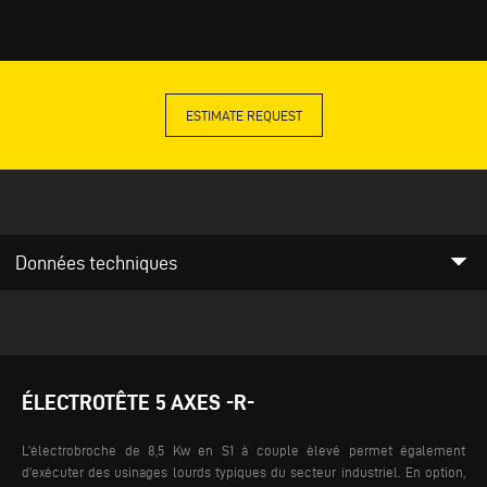
ESTIMATE REQUEST
arrow_drop_down
Données techniques
ÉLECTROTÊTE 5 AXES -R-
L’électrobroche de 8,5 Kw en S1 à couple élevé permet également
d’exécuter des usinages lourds typiques du secteur industriel. En option,