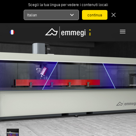
Scegli la tua lingua per vedere i contenuti locali
expand_more
close
Italian
menu