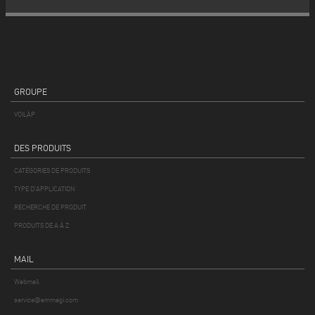
GROUPE
VOILÀP
DES PRODUITS
CATÉGORIES DE PRODUITS
TYPE D'APPLICATION
RECHERCHE DE PRODUIT
PRODUITS DE A À Z
MAIL
Webmail
service@emmegi.com