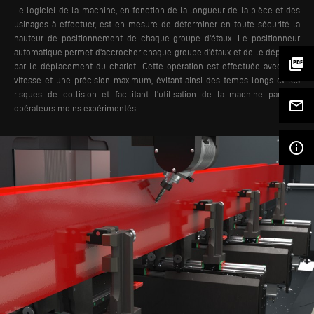
Le logiciel de la machine, en fonction de la longueur de la pièce et des
usinages à effectuer, est en mesure de déterminer en toute sécurité la
hauteur de positionnement de chaque groupe d'étaux. Le positionneur
automatique permet d'accrocher chaque groupe d'étaux et de le déplacer
picture_as_pdf
par le déplacement du chariot. Cette opération est effectuée avec une
vitesse et une précision maximum, évitant ainsi des temps longs et les
risques de collision et facilitant l'utilisation de la machine par des
mail_outline
opérateurs moins expérimentés.
info_outline