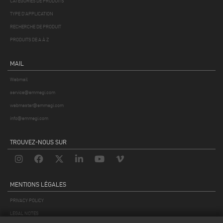
CATÉGORIES DE PRODUITS
TYPE D'APPLICATION
RECHERCHE DE PRODUIT
PRODUITS DE A À Z
MAIL
Webmail
service@emmegi.com
webmaster@emmegi.com
info@emmegi.com
TROUVEZ-NOUS SUR
MENTIONS LÉGALES
PRIVACY POLICY
LEGAL NOTES