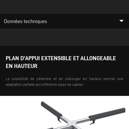
arrow_drop_down
Données techniques
PLAN D'APPUI EXTENSIBLE ET ALLONGEABLE
EN HAUTEUR
La possibilité de s'étendre et de s'allonger en hauteur permet une
adaptation parfaite aux différents types de cadres.