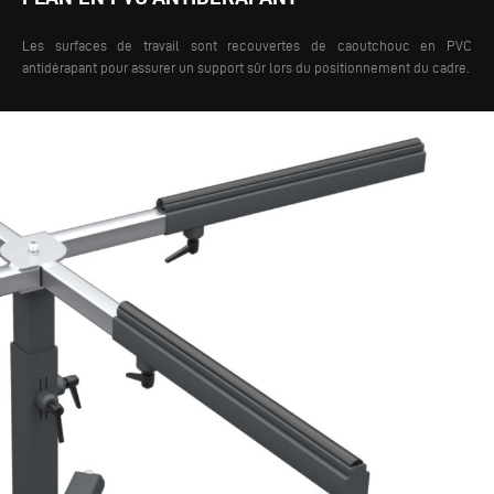
Les surfaces de travail sont recouvertes de caoutchouc en PVC
antidérapant pour assurer un support sûr lors du positionnement du cadre.