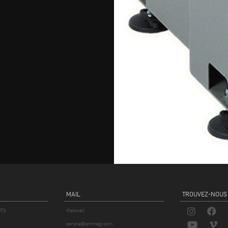
MAIL
TROUVEZ-NOUS
ITS
Webmail
service@emmegi.com