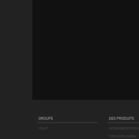
GROUPE
DES PRODUITS
VOILÀP
CATÉGORIES DE PRODU
TYPE D'APPLICATION