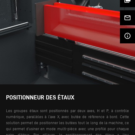
mail_outline
info_outline
POSITIONNEUR DES ÉTAUX
Les groupes étaux sont positionnés par deux axes, H et P, à contrôle
numérique, parallèles à l’axe X, avec butée de référence à bord. Cette
solution permet de positionner les butées tout le long de la machine, ce
qui permet d’usiner en mode multi-pièce avec une profilé pour chaque
paire d’étaux. Par ailleurs, le positionnement des étaux a lieu