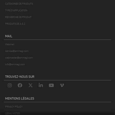
CATÉGORIES DE PRODUITS
TYPE D'APPLICATION
RECHERCHE DE PRODUIT
PRODUITS DE A À Z
MAIL
Webmail
service@emmegi.com
webmaster@emmegi.com
info@emmegi.com
TROUVEZ-NOUS SUR
MENTIONS LÉGALES
PRIVACY POLICY
LEGAL NOTES