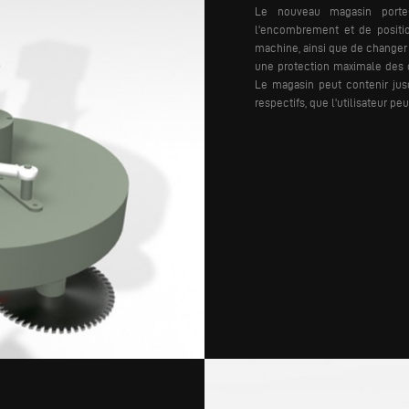
Le nouveau magasin porte-
l'encombrement et de positio
machine, ainsi que de changer 
une protection maximale des 
Le magasin peut contenir jusq
respectifs, que l'utilisateur p