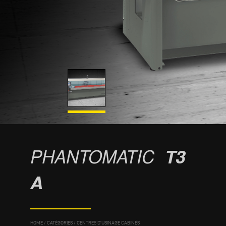
PHANTOMATIC
T3
A
HOME
/
CATÉGORIES
/
CENTRES D'USINAGE CABINÉS