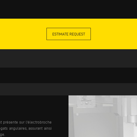
ESTIMATE REQUEST
t présente sur l'électrobroche
gats angulaires, assurant ainsi
age.