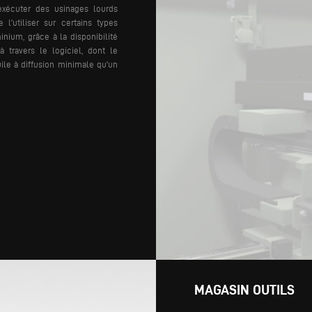
xécuter des usinages lourds
 l'utiliser sur certains types
nium, grâce à la disponibilité
à travers le logiciel, dont le
uile à diffusion minimale qu'un
MAGASIN OUTILS