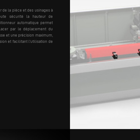
r de la pièce et des usinages à
ute sécurité la hauteur de
itionneur automatique permet
lacer par le déplacement du
esse et une précision maximum,
on et facilitant l'utilisation de