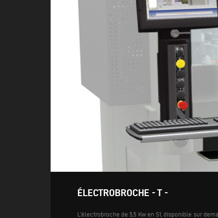
ÉLECTROBROCHE - T -
L’électrobroche de 5,5 Kw en S1, disponible sur dem