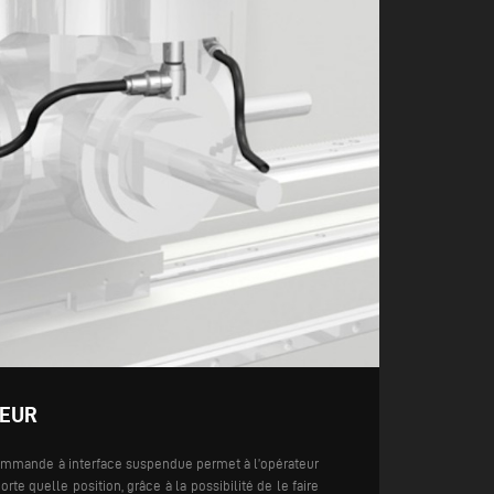
TEUR
commande à interface suspendue permet à l’opérateur
porte quelle position, grâce à la possibilité de le faire