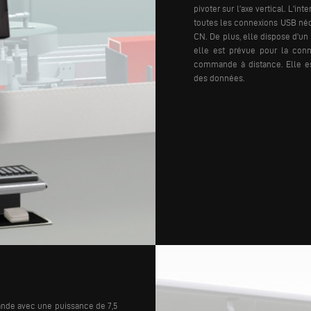
pivoter sur l’axe vertical. L'in
toutes les connexions USB néc
CN. De plus, elle dispose d'un
elle est prévue pour la conn
commande à distance. Elle es
des données.
ande avec une puissance de 7,5