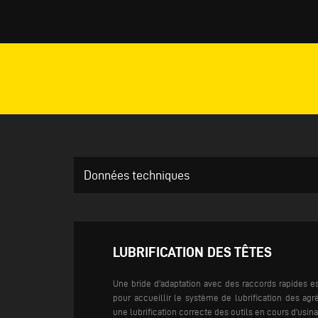
Données techniques
LUBRIFICATION DES TÊTES
Une bride d'adaptation avec des raccords rapides es
pour accueillir le système de lubrification des agré
une lubrification correcte des outils en cours d'usin