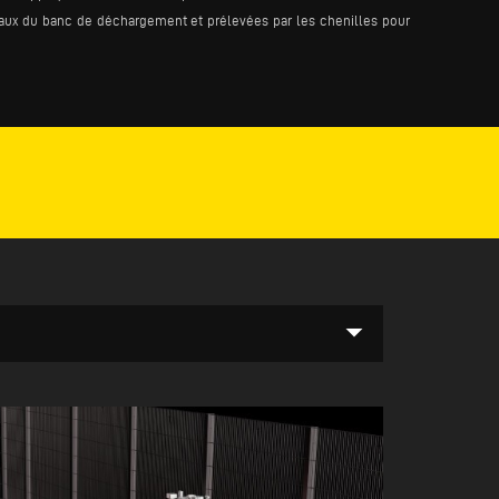
aux du banc de déchargement et prélevées par les chenilles pour
arrow_drop_down