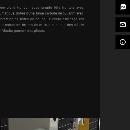
picture_as_pdf
uée d'une tronçonneuse simple tête frontale avec
matique, dotée d’une lame carbure de 550 mm avec
 création de listes de coupe, le cycle d'usinage est
mail_outline
 la réduction de rebuts et la diminution des délais
nt/déchargement des pièces.
info_outline