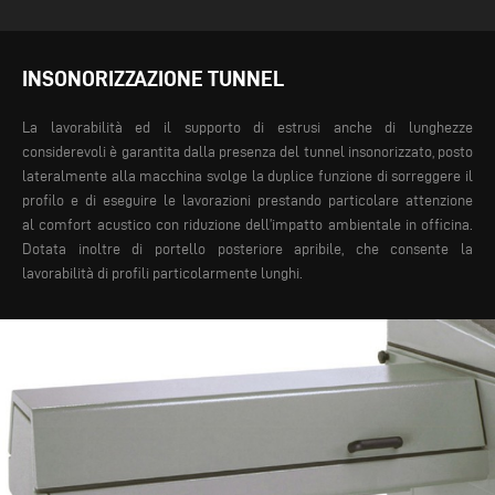
INSONORIZZAZIONE TUNNEL
La lavorabilità ed il supporto di estrusi anche di lunghezze
considerevoli è garantita dalla presenza del tunnel insonorizzato, posto
lateralmente alla macchina svolge la duplice funzione di sorreggere il
profilo e di eseguire le lavorazioni prestando particolare attenzione
al comfort acustico con riduzione dell’impatto ambientale in officina.
Dotata inoltre di portello posteriore apribile, che consente la
lavorabilità di profili particolarmente lunghi.