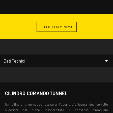
RICHIEDI PREVENTIVO
arrow_drop_down
Dati Tecnici
CILINDRO COMANDO TUNNEL
Un cilindro pneumatico assicura l’apertura/chiusura del portello
superiore del tunnel insonorizzato. Il consenso bimanuale