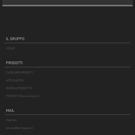
IL GRUPPO
VOILÀP
PRODOTTI
CATEGORIE PRODOTTI
APPLICAZIONI
RICERCA PRODOTTO
PRODOTTI DALLA A ALLA Z
MAIL
Webmail
service@emmegi.com