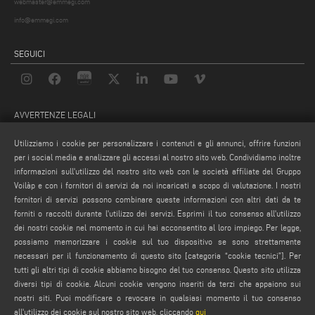
webmaster@emmegi.com
info@emmegi.com
SEGUICI
AVVERTENZE LEGALI
PRIVACY POLICY
Utilizziamo i cookie per personalizzare i contenuti e gli annunci, offrire funzioni
NOTE LEGALI
per i social media e analizzare gli accessi al nostro sito web. Condividiamo inoltre
informazioni sull'utilizzo del nostro sito web con le società affiliate del Gruppo
COMPLIANCE
Voilàp e con i fornitori di servizi da noi incaricati a scopo di valutazione. I nostri
COOKIE POLICY
fornitori di servizi possono combinare queste informazioni con altri dati da te
CONDIZIONI GENERALI DI VENDITA
forniti o raccolti durante l'utilizzo dei servizi. Esprimi il tuo consenso all'utilizzo
dei nostri cookie nel momento in cui hai acconsentito al loro impiego. Per legge,
IMPOSTAZIONE COOKIES
possiamo memorizzare i cookie sul tuo dispositivo se sono strettamente
CONDIZIONI GENERALI DI DISTRIBUZIONE
necessari per il funzionamento di questo sito [categoria “cookie tecnici”]. Per
tutti gli altri tipi di cookie abbiamo bisogno del tuo consenso. Questo sito utilizza
diversi tipi di cookie. Alcuni cookie vengono inseriti da terzi che appaiono sui
nostri siti. Puoi modificare o revocare in qualsiasi momento il tuo consenso
all'utilizzo dei cookie sul nostro sito web, cliccando
qui