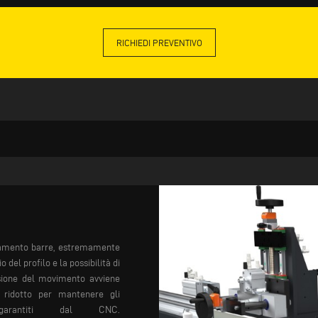
RICHIEDI PREVENTIVO
amento barre,
estremamente
io
del profilo e la
possibilità di
ione del
movimento avviene
ridotto
per mantenere gli
antiti dal CNC.