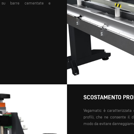
su barre
cementate e
SCOSTAMENTO PROF
Vegamatic è caratterizzata
d
profili, che ne consente
il d
modo da evitare
danneggiamen