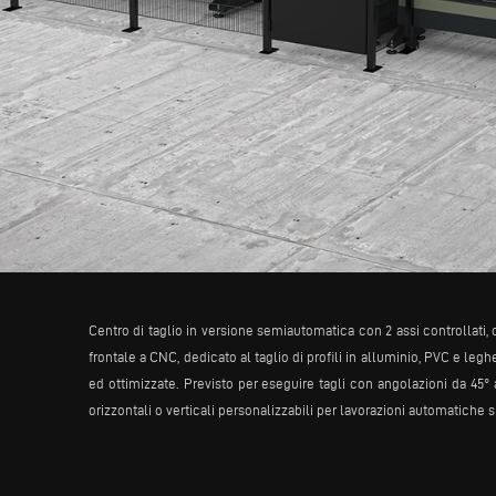
Centro di taglio in versione semiautomatica con 2 assi controllati
frontale a CNC, dedicato al taglio di profili in alluminio, PVC e leg
ed ottimizzate. Previsto per eseguire tagli con angolazioni da 45° a
orizzontali o verticali personalizzabili per lavorazioni automatiche 