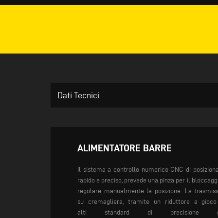
Dati Tecnici
ALIMENTATORE BARRE
Il sistema a controllo
numerico CNC di
posizion
rapido e
preciso, prevede una
pinza per il bloccagg
regolare
manualmente la
posizione.
La trasmiss
su
cremagliera, tramite un
riduttore a gioco 
alti
standard di precisione
gar