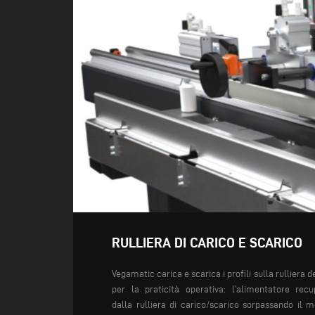
RULLIERA DI CARICO E SCARICO
Vegamatic carica e
scarica i profili sulla
rulliera d
per la
praticità operativa:
l’alimentatore recu
dalla
rulliera di carico/scarico
sorpassando il m