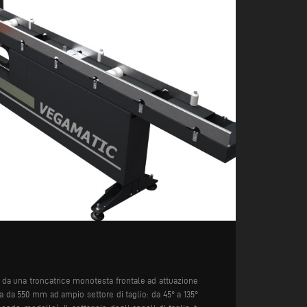
to da una troncatrice monotesta frontale ad attuazione
 da 550 mm ad ampio settore di taglio: da 45° a 135°