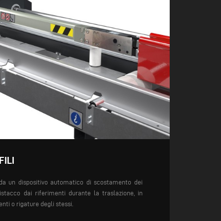
ILI
a un dispositivo
automatico di scostamento
dei
istacco dai riferimenti
durante la traslazione, in
ti o rigature
degli stessi.