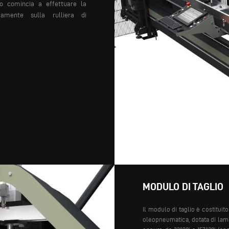
o comincia a
effettuare la
amente sulla rulliera
di
MODULO DI TAGLIO
Il modulo di taglio è costitui
oleopneumatica, dotata di lama