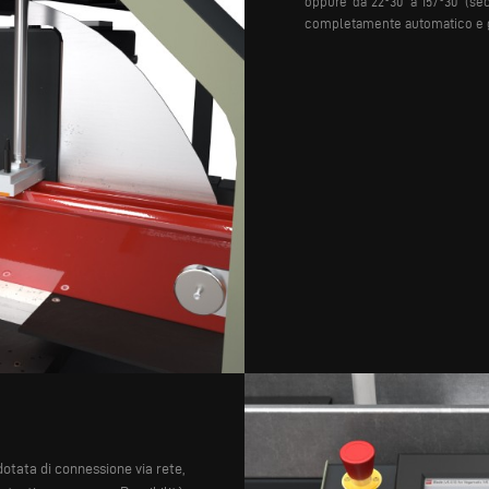
oppure da 22°30’ a 157°30’ (se
completamente automatico e g
dotata di connessione via rete,