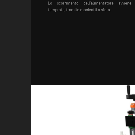
Lo
scorrimento
dell’alimentatore
avviene 
temprate,
tramite manicotti a
sfera.