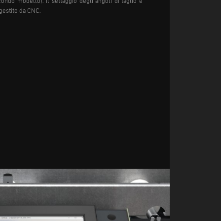
condo modello). Il settaggio degli angoli di taglio è
estito da CNC.