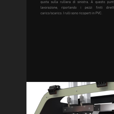
quota
sulla rulliera di sinistra. A
questo punt
lavorazione,
riportando i pezzi finiti
dirett
carico/scarico.
I rulli sono ricoperti in
PVC.