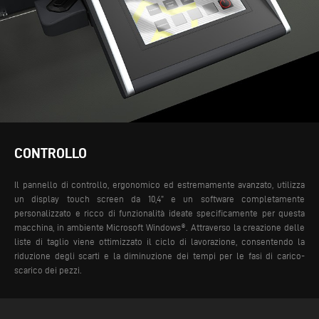
CONTROLLO
Il pannello di controllo, ergonomico ed estremamente avanzato, utilizza
un display touch screen da 10,4” e un software completamente
personalizzato e ricco di funzionalità ideate specificamente per questa
macchina, in ambiente Microsoft Windows®. Attraverso la creazione delle
liste di taglio viene ottimizzato il ciclo di lavorazione, consentendo la
riduzione degli scarti e la diminuzione dei tempi per le fasi di carico-
scarico dei pezzi.