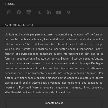
SEGUICI
AVVERTENZE LEGALI
PRIVACY POLICY
Utilizziamo i cookie per personalizzare i contenuti e gli annunci, offrire funzioni
NOTE LEGALI
per i social media e analizzare gli accessi al nostro sito web. Condividiamo inoltre
informazioni sull'utilizzo del nostro sito web con le società affiliate del Gruppo
COMPLIANCE
Voilàp e con i fornitori di servizi da noi incaricati a scopo di valutazione. I nostri
COOKIE POLICY
fornitori di servizi possono combinare queste informazioni con altri dati da te
CONDIZIONI GENERALI DI VENDITA
forniti o raccolti durante l'utilizzo dei servizi. Esprimi il tuo consenso all'utilizzo
dei nostri cookie nel momento in cui hai acconsentito al loro impiego. Per legge,
IMPOSTAZIONE COOKIES
possiamo memorizzare i cookie sul tuo dispositivo se sono strettamente
CONDIZIONI GENERALI DI DISTRIBUZIONE
necessari per il funzionamento di questo sito [categoria “cookie tecnici”]. Per
tutti gli altri tipi di cookie abbiamo bisogno del tuo consenso. Questo sito utilizza
diversi tipi di cookie. Alcuni cookie vengono inseriti da terzi che appaiono sui
nostri siti. Puoi modificare o revocare in qualsiasi momento il tuo consenso
all'utilizzo dei cookie sul nostro sito web, cliccando
qui
Imposta Cookie
Emmegi S.p.a. - Via Archimede, 10 - 41019 - Limidi di Soliera (MO) - ITALY -