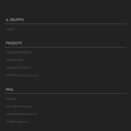
IL GRUPPO
VOILÀP
PRODOTTI
CATEGORIE PRODOTTI
APPLICAZIONI
RICERCA PRODOTTO
PRODOTTI DALLA A ALLA Z
MAIL
Webmail
service@emmegi.com
webmaster@emmegi.com
info@emmegi.com