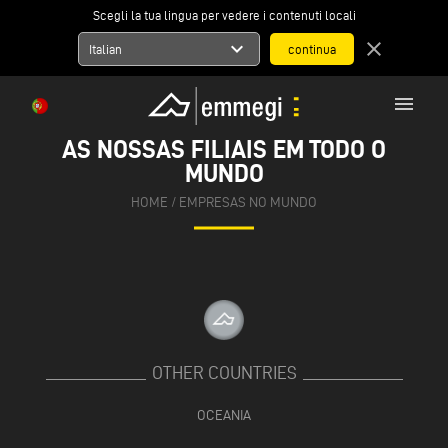
Scegli la tua lingua per vedere i contenuti locali
expand_more
close
Italian
menu
AS NOSSAS FILIAIS EM TODO O
MUNDO
HOME
/
EMPRESAS NO MUNDO
OTHER COUNTRIES
OCEANIA