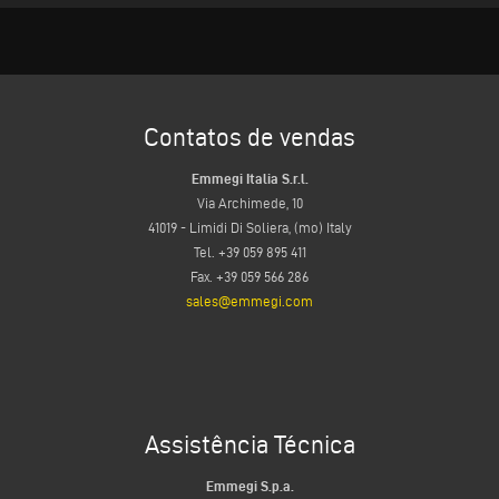
Contatos de vendas
Emmegi Italia S.r.l.
Via Archimede, 10
41019 - Limidi Di Soliera, (mo) Italy
Tel. +39 059 895 411
Fax. +39 059 566 286
sales@emmegi.com
Assistência Técnica
Emmegi S.p.a.