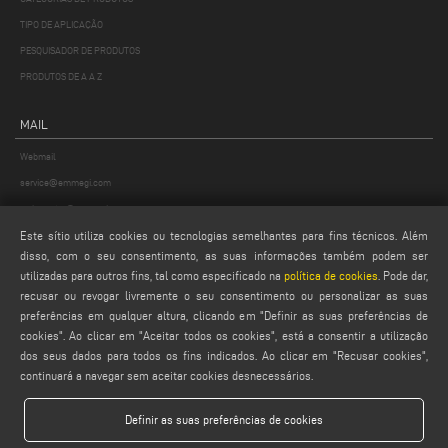
TIPO DE APLICAÇÃO
PESQUISADOR DE PRODUTOS
PRODUTOS DE A A Z
MAIL
Webmail
service@emmegi.com
webmaster@emmegi.com
info@emmegi.com
Este sítio utiliza cookies ou tecnologias semelhantes para fins técnicos. Além
disso, com o seu consentimento, as suas informações também podem ser
utilizadas para outros fins, tal como especificado na
política de cookies
. Pode dar,
ENCONTRAR-NOS NO
recusar ou revogar livremente o seu consentimento ou personalizar as suas
preferências em qualquer altura, clicando em "Definir as suas preferências de
cookies". Ao clicar em "Aceitar todos os cookies", está a consentir a utilização
dos seus dados para todos os fins indicados. Ao clicar em "Recusar cookies",
LEGALS
continuará a navegar sem aceitar cookies desnecessários.
PRIVACY POLICY
Definir as suas preferências de cookies
LEGAL NOTES