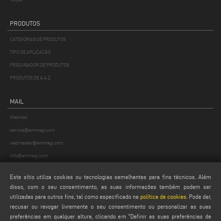
PRODUTOS
CATEGORIAS DE PRODUTOS
TIPO DE APLICAÇÃO
PESQUISADOR DE PRODUTOS
PRODUTOS DE A A Z
MAIL
Webmail
service@emmegi.com
webmaster@emmegi.com
info@emmegi.com
Este sítio utiliza cookies ou tecnologias semelhantes para fins técnicos. Além
ENCONTRAR-NOS NO
disso, com o seu consentimento, as suas informações também podem ser
utilizadas para outros fins, tal como especificado na
política de cookies
. Pode dar,
recusar ou revogar livremente o seu consentimento ou personalizar as suas
preferências em qualquer altura, clicando em "Definir as suas preferências de