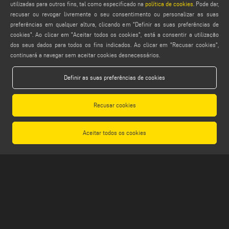
service@emmegi.com
utilizadas para outros fins, tal como especificado na
política de cookies
. Pode dar,
recusar ou revogar livremente o seu consentimento ou personalizar as suas
webmaster@emmegi.com
preferências em qualquer altura, clicando em "Definir as suas preferências de
info@emmegi.com
cookies". Ao clicar em "Aceitar todos os cookies", está a consentir a utilização
dos seus dados para todos os fins indicados. Ao clicar em "Recusar cookies",
ENCONTRAR-NOS NO
continuará a navegar sem aceitar cookies desnecessários.
Definir as suas preferências de cookies
LEGALS
Recusar cookies
PRIVACY POLICY
LEGAL NOTES
Aceitar todos os cookies
COOKIE POLICY
GENERAL TERMS AND CONDITIONS
CONFIGURAÇÕES DE COOKIES