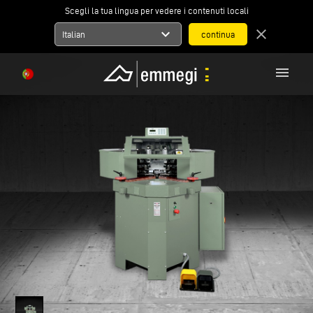
Scegli la tua lingua per vedere i contenuti locali
expand_more
close
Italian
menu