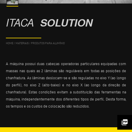
ITACA
SOLUTION
HOME
/
MATERIAIS
/
PRODUTOS PARA ALUMÍNIO
A máquina possui duas cabeças operadoras particulares equipadas com
massas nas quais as 2 lâminas são reguláveis em todas as posições de
chanfradura. As lâminas deslocam-se e são reguladas no eixo Y (ao longo
do perfil), no eixo Z (alto-baixo) e no eixo X (ao longo da direção de
chanfradura). Estas condições evitam a substituição das ferramentas na
máquina, independentemente dos diferentes tipos de perfil. Desta forma,
os tempos e os custos de colocação são reduzidos.
picture_as_pdf