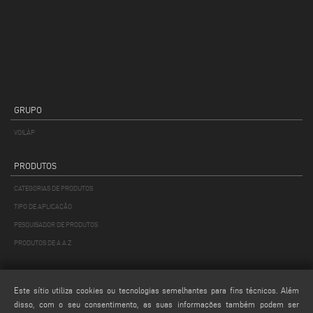
GRUPO
VOILÀP
PRODUTOS
CATEGORIAS DE PRODUTOS
TIPO DE APLICAÇÃO
PESQUISADOR DE PRODUTOS
PRODUTOS DE A A Z
MAIL
Este sítio utiliza cookies ou tecnologias semelhantes para fins técnicos. Além
Webmail
disso, com o seu consentimento, as suas informações também podem ser