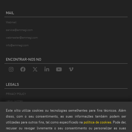
MAIL
Webmail
service@emmegi.com
webmaster@emmegi.com
info@emmegi.com
ENCONTRAR-NOS NO
LEGALS
PRIVACY POLICY
LEGAL NOTES
COOKIE POLICY
Este sítio utiliza cookies ou tecnologias semelhantes para fins técnicos. Além
disso, com o seu consentimento, as suas informações também podem ser
GENERAL TERMS AND CONDITIONS
utilizadas para outros fins, tal como especificado na
política de cookies
. Pode dar,
CONFIGURAÇÕES DE COOKIES
recusar ou revogar livremente o seu consentimento ou personalizar as suas