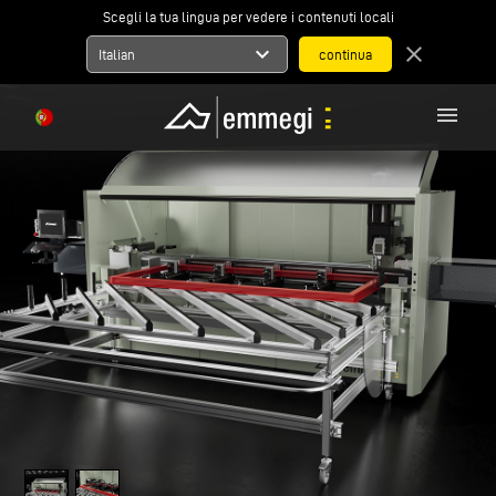
Scegli la tua lingua per vedere i contenuti locali
expand_more
close
Italian
menu