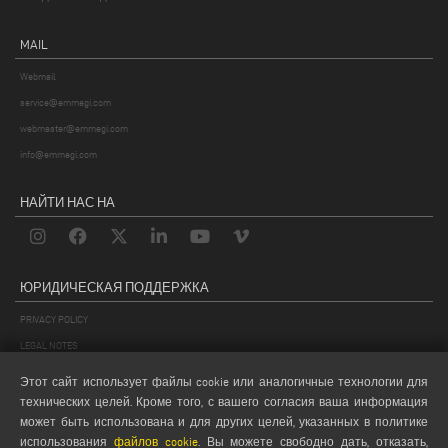
MAIL
Webmail
service@emmegi.com
webmaster@emmegi.com
info@emmegi.com
НАЙТИ НАС НА
ЮРИДИЧЕСКАЯ ПОДДЕРЖКА
PRIVACY POLICY
LEGAL NOTES
COOKIE POLICY
Этот сайт использует файлы cookie или аналогичные технологии для
GENERAL TERMS AND CONDITIONS OF SALE
технических целей. Кроме того, с вашего согласия ваша информация
может быть использована и для других целей, указанных в политике
GENERAL TERMS AND CONDITION OF DISTRIBUTION
использования
файлов cookie
. Вы можете свободно дать, отказать,