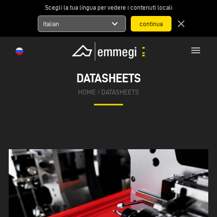
Scegli la tua lingua per vedere i contenuti locali
expand_more
close
Italian
menu
DATASHEETS
HOME
/ DATASHEETS