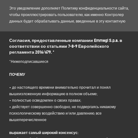
Это уведомление дополняет Политику конфиденциальности сайта,
чтобы проиллюстрировать пользователю, как именно Контролер
данных будет обрабатывать данные, введенные в эту контактную
форму: поэтому мы предлагаем вам ознакомиться с нашей
Политикой конфиденциальности .
Согласия, предоставленные компании Emmegi S.p.a. в
соответствии со статьями 7-8-9 Европейского
1. КОНТРОЛЕР ДАННЫХ И СОТРУДНИК ПО ЗАЩИТЕ ДАННЫХ
регламента 2016/679. *
Контроллер данных: Emmegi S.p.a., в лице своего временного
законного представителя, с юридическим адресом Via Archimede, 10 -
*Нижеподписавшиеся
41019 - Limidi di Soliera (MO) - Италия, e-mail
info@emmegi.com
, C.F. / p.
IVA 01978870366.
ПОЧЕМУ
Ответственный за защиту данных (DPO): д-р Донато Эудженио
Какавелла, адрес электронной почты:
dpo.voilap@amicadpo.eu
.
• до настоящего времени внимательно прочитал и понял
вышеизложенную информацию в полном объеме;
2. ОБРАБАТЫВАЕМЫЕ ПЕРСОНАЛЬНЫЕ ДАННЫЕ, ЦЕЛЬ
• полностью осведомлен о своих правах;
ОБРАБОТКИ И ПРАВОВАЯ ОСНОВА
• действует совершенно свободно, не подвергаясь никакому
Контролер обрабатывает ваши персональные
психологическому воздействию и/или давлению; все
идентификационные и контактные данные (такие как: имя,
вышеперечисленное
фамилия, название компании, адрес, город, почтовый индекс,
провинция, штат, адрес электронной почты, номер телефона),
выражает самый широкий консенсус:
непосредственно предоставленные вами при заполнении формы