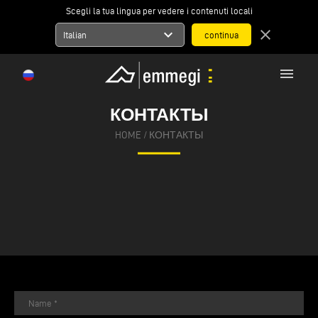
Scegli la tua lingua per vedere i contenuti locali
expand_more
close
Italian
menu
КОНТАКТЫ
HOME
/
КОНТАКТЫ