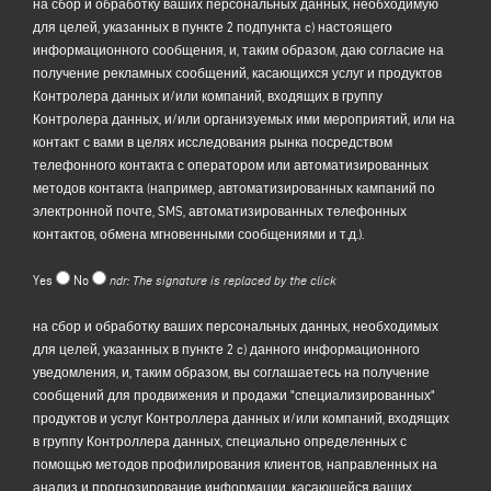
на сбор и обработку ваших персональных данных, необходимую
сбора данных в разделе "
КОНТАКТЫ"
на веб-сайте Контролера
для целей, указанных в пункте 2 подпункта c) настоящего
(www.emmegi.com, "Сайт").
информационного сообщения, и, таким образом, даю согласие на
Контролер намерен обрабатывать ваши персональные данные
получение рекламных сообщений, касающихся услуг и продуктов
с целью:
Контролера данных и/или компаний, входящих в группу
(a)
ответить на ваше сообщение или запрос информации,
Контролера данных, и/или организуемых ими мероприятий, или на
отправленный через эту форму, например, получить информацию
контакт с вами в целях исследования рынка посредством
о предлагаемых продуктах или услугах (включая отправку
телефонного контакта с оператором или автоматизированных
бесплатных приглашений и информационных материалов о
методов контакта (например, автоматизированных кампаний по
компании), получить коммерческое предложение и т.д.; правовым
электронной почте, SMS, автоматизированных телефонных
основанием для этой цели является законный интерес
контактов, обмена мгновенными сообщениями и т.д.).
Контролера в значении Статьи 6(1)(f) GDPR, чтобы быть
определенным в разумных ожиданиях, что вы ожидаете, что ваши
Yes
No
ndr: The signature is replaced by the click
личные данные будут обрабатываться Контролером для ответа на
ваш контактный запрос;
на сбор и обработку ваших персональных данных, необходимых
(b) для
отправки вам рекламных сообщений, касающихся услуг и
для целей, указанных в пункте 2 c) данного информационного
продуктов Контролера и/или компаний,
входящих в
группу
уведомления, и, таким образом, вы соглашаетесь на получение
Контролера, и/или организуемых ими мероприятий, или для связи
сообщений для продвижения и продажи "специализированных"
с вами в целях исследования рынка посредством телефонного
продуктов и услуг Контроллера данных и/или компаний, входящих
контакта с оператором или автоматизированных методов контакта
в группу Контроллера данных, специально определенных с
(например, автоматизированных кампаний по электронной почте,
помощью методов профилирования клиентов, направленных на
SMS, автоматизированных телефонных контактов, мгновенных
анализ и прогнозирование информации, касающейся ваших