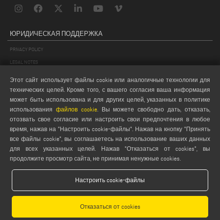
а также защиты ваших прав, описанных в нем. Персональные
данные обрабатываются с помощью компьютеризированных,
телематических и/или бумажных средств, а также с применением
ЮРИДИЧЕСКАЯ ПОДДЕРЖКА
мер безопасности, обеспечивающих конфиденциальность
PRIVACY POLICY
персональных данных и предотвращающих неправомерный
доступ к ним неуполномоченных лиц.
LEGAL NOTES
COOKIE POLICY
Этот сайт использует файлы cookie или аналогичные технологии для
4. ПЕРЕДАЧА ДАННЫХ
GENERAL TERMS AND CONDITIONS OF SALE
технических целей. Кроме того, с вашего согласия ваша информация
Для достижения целей, описанных в пункте 2 выше,
может быть использована и для других целей, указанных в политике
GENERAL TERMS AND CONDITION OF DISTRIBUTION
обрабатываемые персональные данные будут известны
использования
файлов cookie
. Вы можете свободно дать, отказать,
сотрудникам, ассимилированному персоналу и сотрудникам
НАСТРОЙКИ COOKIES
отозвать свое согласие или настроить свои предпочтения в любое
Контроллера, которые будут выступать в качестве
время, нажав на "Настроить cookie-файлы". Нажав на кнопку "Принять
уполномоченных лиц для обработки персональных данных.
все файлы cookie", вы соглашаетесь на использование ваших данных
Кроме того, ваши персональные данные могут обрабатываться
для всех указанных целей. Нажав "Отказаться от cookies", вы
третьими лицами, относящимися, например, к следующим
продолжите просмотр сайта, не принимая ненужные cookies.
категориям:
• поставщики услуг технической поддержки для управления
Настроить cookie-файлы
компьютерными системами, поставщики логистических услуг,
Emmegi S.p.a. - Via Archimede, 10 - 41019 - Limidi di Soliera (MO) - ITALY -
рекламные агентства или другие поставщики услуг;
tel +39 059 895411
- P.Iva/C.Fisc 01978870366
• деловые партнеры;
Отказаться от cookies
Capitale Sociale € 2.080.000,00 i.v. - Nr. Identificazione I.V.A. IT 01978870366 - R.I.
• поставщики внешних телематических платформ для отправки
Modena 01978870366 - R.E.A Modena 256411