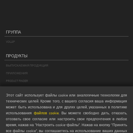
ГРУППА
VOILÀP
ПРОДУКТЫ
ВЫПУСКАЕМАЯ ПРОДУКЦИЯ
ПРИЛОЖЕНИЯ
PRODUCT FINDER
ПРОДУКТЫ OT А ДО Z
Этот сайт использует файлы cookie или аналогичные технологии для
технических целей. Кроме того, с вашего согласия ваша информация
MAIL
может быть использована и для других целей, указанных в политике
Webmail
использования
файлов cookie
. Вы можете свободно дать, отказать,
отозвать свое согласие или настроить свои предпочтения в любое
service@emmegi.com
время, нажав на "Настроить cookie-файлы". Нажав на кнопку "Принять
webmaster@emmegi.com
все файлы cookie", вы соглашаетесь на использование ваших данных