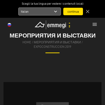
Scegli la tua lingua per vedere i contenuti locali
expand_more
close
Italian
menu
МЕРОПРИЯТИЯ И ВЫСТАВКИ
HOME
/
МЕРОПРИЯТИЯ И ВЫСТАВКИ
/
EXPOCONSTRUCCION 2019