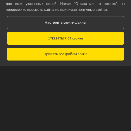
info@emmegi.com
для всех указанных целей. Нажав "Отказаться от cookies", вы
продолжите просмотр сайта, не принимая ненужные cookies.
НАЙТИ НАС НА
Настроить cookie-файлы
Отказаться от cookies
ЮРИДИЧЕСКАЯ ПОДДЕРЖКА
PRIVACY POLICY
Принять все файлы cookie
LEGAL NOTES
COOKIE POLICY
GENERAL TERMS AND CONDITIONS OF SALE
GENERAL TERMS AND CONDITION OF DISTRIBUTION
НАСТРОЙКИ COOKIES