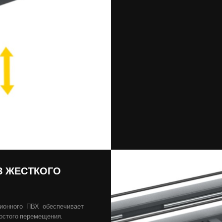
З ЖЕСТКОГО
ионного ПВХ обеспечивает
остого перемещения.