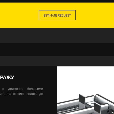
ESTIMATE REQUEST
ТРАЖУ
е в движение большими
иль на стекло, вплоть до