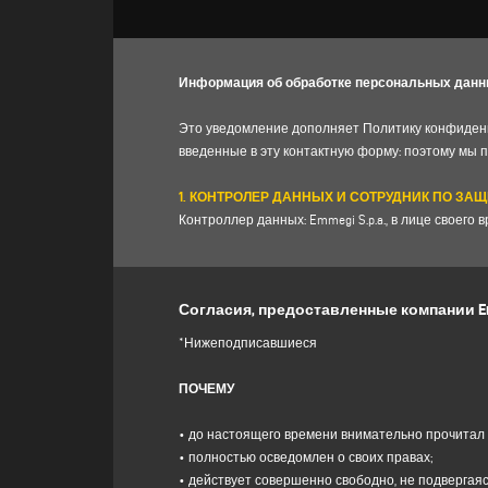
Информация об обработке персональных данных 
Это уведомление дополняет Политику конфиденц
введенные в эту контактную форму: поэтому мы 
1. КОНТРОЛЕР ДАННЫХ И СОТРУДНИК ПО ЗА
Контроллер данных: Emmegi S.p.a., в лице своего вр
info@emmegi.com
, C.F. / p. IVA 01978870366.
Ответственный за защиту данных (DPO): д-р Дон
Согласия, предоставленные компании Emme
2. ОБРАБАТЫВАЕМЫЕ ПЕРСОНАЛЬНЫЕ ДАНН
Контролер обрабатывает ваши персональные иден
*Нижеподписавшиеся
провинция, штат, адрес электронной почты, ном
сайте Контролера (www.emmegi.com, "Сайт").
ПОЧЕМУ
Контролер намерен обрабатывать ваши персо
(a)
ответить на ваше сообщение или запрос ин
• до настоящего времени внимательно прочита
отправку бесплатных приглашений и информацион
• полностью осведомлен о своих правах;
законный интерес Контролера в значении Статьи 
• действует совершенно свободно, не подвергая