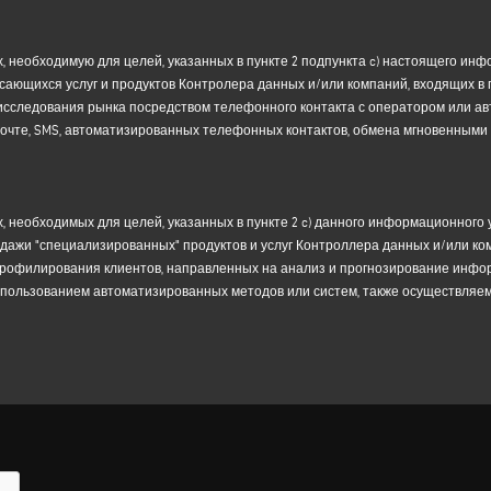
 контактный запрос;
ающихся услуг и продуктов Контролера и/или компаний,
входящих в
групп
ледования рынка посредством телефонного контакта с оператором или автома
, необходимую для целей, указанных в пункте 2 подпункта c) настоящего инф
чте, SMS, автоматизированных телефонных контактов, мгновенных сообщений
сающихся услуг и продуктов Контролера данных и/или компаний, входящих в 
 в соответствии со Статьей 6(1)(a) GDPR;
х исследования рынка посредством телефонного контакта с оператором или а
" продуктов и услуг Контролера данных и/или компаний, входящих в гр
чте, SMS, автоматизированных телефонных контактов, обмена мгновенными с
я клиентов, объектом которых является анализ и прогнозирование информа
сле с помощью автоматизированных методов или систем, реализуемых также
м основанием для этой цели является ваше согласие в соответствии со статьей
 необходимых для целей, указанных в пункте 2 c) данного информационного 
ЕНИЯ ДАННЫХ И МЕТОДЫ ОБРАБОТКИ
ажи "специализированных" продуктов и услуг Контроллера данных и/или ком
 предоставление ваших персональных данных является обязательным для соста
рофилирования клиентов, направленных на анализ и прогнозирование инфо
зможным для Контролера ответить на ваше сообщение, подтвердив ваш запро
 использованием автоматизированных методов или систем, также осуществля
и (c) пункта 2 выше, предоставление ваших персональных данных является нео
 сможет информировать вас о своих продуктах, услугах и/или инициативах ил
му профилю.
ет длиться в течение периода, необходимого для ответа на каждый отдельный 
омента сбора данных. По истечении вышеупомянутого срока или по заверше
 будет действовать в течение 2 лет с даты выдачи соответствующего согласия и