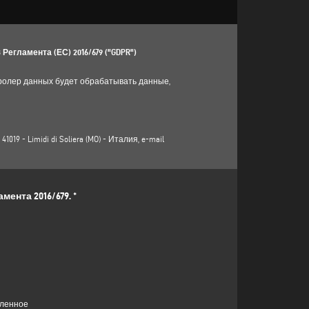
гламента (ЕС) 2016/679 ("GDPR")
ролер данных будет обрабатывать данные,
9 - Limidi di Soliera (MO) - Италия, e-mail
ента 2016/679. *
пании, адрес, город, почтовый индекс,
 сбора данных в разделе "
КОНТАКТЫ"
на веб-
предлагаемых продуктах или услугах (включая
равовым основанием для этой цели является
те, что ваши личные данные будут
сленное