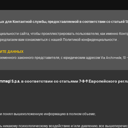
для Контактной службы, предоставляемой в соответствии со статьей 13 Ре
иальности сайта, чтобы проиллюстрировать пользователю, как именно Конт
предлагаем вам ознакомиться с нашей
Политикой конфиденциальности .
ЩИТЕ ДАННЫХ
еменного законного представителя, с юридическим адресом Via Archimede, 10 - 4101
ато Эудженио Какавелла, адрес электронной почты:
dpo.voilap@amicadpo.eu
.
gi S.p.a. в соответствии со статьями 7-8-9 Европейского реглам
ЫЕ, ЦЕЛЬ ОБРАБОТКИ И ПРАВОВАЯ ОСНОВА
тификационные и контактные данные (такие как: имя, фамилия, название ком
ер телефона), непосредственно предоставленные вами при заполнении формы
нальные данные с целью:
формации,
отправленный через эту форму, например, получить информацию о 
л и понял вышеизложенную информацию в полном объеме;
ных материалов о компании), получить коммерческое предложение и т.д.; п
6(1)(f) GDPR, чтобы быть определенным в разумных ожиданиях, что вы ожидае
сь никакому психологическому воздействию и/или давлению; все вышеперечи