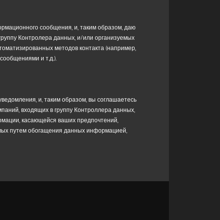
у
Контролера, и/или организуемых ими
тизированных методов контакта (например,
ормационного сообщения, и, таким образом, даю
 и т.д.); правовым основанием для обработки
группу Контролера данных, и/или организуемых
втоматизированных методов контакта (например,
уппу Контролера данных
, специально
ообщениями и т.д.).
ции, касающейся предпочтений, привычек,
 путем обогащения данных информацией,
 6(1)(a) GDPR.
уведомления, и, таким образом, вы соглашаетесь
паний, входящих в группу Контроллера данных,
вления ответа на ваш запрос, поскольку ваш
рмации, касающейся ваших предпочтений,
с на получение информации.
емых путем обогащения данных информацией,
бязательным, и ваш отказ от их предоставления
и разрабатывать для вас рекламные инициативы,
запрос на информацию, и в любом случае в
нии рассмотрения текущих запросов ваши данные
ли до тех пор, пока вы не решите отозвать свое