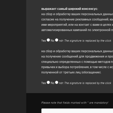
обрабатываться Контролером для ответа на ваш
(b) для
отправки вам рекламных сообщений, кас
выражает самый широкий консенсус:
мероприятий, или для связи с вами в целях исс
на сбор и обработку ваших персональных данных
автоматизированных кампаний по электронной по
согласие на получение рекламных сообщений, ка
данных является предоставление вашего согласия,
ими мероприятий, или на контакт с вами в целя
(c)
продвижение и продажа "специализированных
автоматизированных кампаний по электронной по
определенных с помощью методов профилировани
выбора потребления субъекта данных, в том чи
Yes
No
ndr: The signature is replaced by the click
полученной от третьих лиц (обогащение). Правовы
на сбор и обработку ваших персональных данных,
3. ХАРАКТЕР ПРЕДОСТАВЛЕНИЯ, СРОК ХРАН
на получение сообщений для продвижения и прод
В целях, указанных в пункте 2, буква (a) выше,
специально определенных с помощью методов п
отказ предоставить такие данные сделает нево
привычек и выбора потребления, в том числе с
В связи с целями, указанными в подпунктах (b) 
полученной от третьих лиц (обогащение).
приведет лишь к тому, что Контролер данных не
которые в большей степени соответствуют ваше
Yes
No
ndr: The signature is replaced by the click
Срок хранения ваших персональных данных:
• для целей, указанных в пункте 2(a) выше, буд
течение периода, не превышающего 20 дней с м
будут уничтожены или станут анонимными;
Please note that fields marked with * are mandatory!
• для целей, указанных в пункте 2(b) и (c) выше,
согласие;