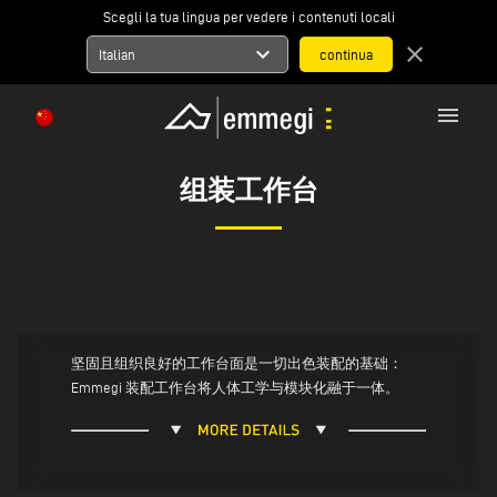
Scegli la tua lingua per vedere i contenuti locali
expand_more
close
Italian
menu
组装工作台
坚固且组织良好的工作台面是一切出色装配的基础：
Emmegi 装配工作台将人体工学与模块化融于一体。