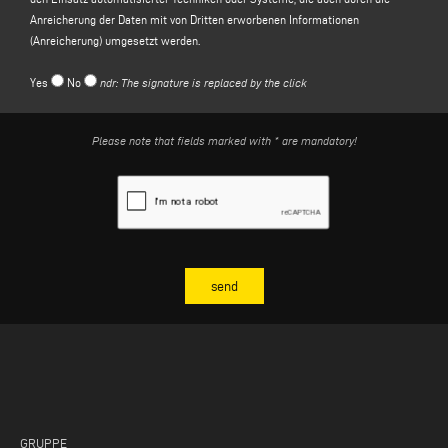
Erteilung Ihrer Einwilligung gemäß Artikel 6 Absatz 1 Buchstabe a der
Anreicherung der Daten mit von Dritten erworbenen Informationen
Datenschutzgrundverordnung;
(Anreicherung) umgesetzt werden.
(c)
Werbung und Verkauf "spezieller" Produkte und Dienstleistungen des für
die Verarbeitung Verantwortlichen und/oder der Unternehmen der Gruppe des
Yes
No
ndr: The signature is replaced by the click
für die Verarbeitung Verantwortlichen
, die speziell durch Techniken zur
Erstellung von Kundenprofilen ermittelt werden, die die Analyse und
Vorhersage von Informationen über die Vorlieben, Gewohnheiten und
Please note that fields marked with * are mandatory!
Konsumgewohnheiten der betroffenen Person zum Gegenstand haben, auch
durch den Einsatz automatisierter Techniken oder Systeme, die auch durch
die Anreicherung von Daten mit Informationen, die von Dritten erworben
wurden, durchgeführt werden (Anreicherung). Die Rechtsgrundlage für diesen
Zweck ist Ihre Einwilligung gemäß Artikel 6 Absatz 1 Buchstabe a der
Datenschutz-Grundverordnung.
3. ART DER ÜBERLASSUNG, DAUER DER DATENSPEICHERUNG UND
VERARBEITUNGSMETHODEN
Zu dem in Absatz 2 Buchstabe a) genannten Zweck ist die Übermittlung Ihrer
personenbezogenen Daten für die Formulierung einer Antwort auf Ihre Anfrage
zwingend erforderlich, da Ihre Weigerung, diese Daten zu übermitteln, es dem
für die Verarbeitung Verantwortlichen unmöglich macht, Ihre Nachricht zu
beantworten und Ihren Antrag auf Informationen zu bestätigen.
GRUPPE