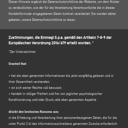
Dieser Hinweis ergänzt die Datenschutzrichtlinie der Website, um dem Nutzer
zu verdeutlichen, wie der für die Verarbeitung Verantwortliche die in dieses
Kontaktformular eingegebenen Daten konkret verarbeitet: Sie werden daher
gebeten, unsere
Datenschutzrichtlinie zu lesen
.
1. FÜR DIE VERARBEITUNG VERANTWORTLICHER UND
Zustimmungen, die Emmegi S.p.a. gemäß den Artikeln 7-8-9 der
DATENSCHUTZBEAUFTRAGTER
Europäischen Verordnung 2016/679 erteilt wurden. *
Inhaber der Datenverarbeitung: Emmegi S.p.a., in der Person ihres
gesetzlichen Vertreters pro tempore, mit Sitz in Via Archimede, 10 - 41019 -
*Der Unterzeichner
Limidi di Soliera (MO) - Italien, E-Mail
info@emmegi.com
, C.F. / p. IVA
01978870366.
Granted that
Datenschutzbeauftragter (DSB): Dr. Donato Eugenio Caccavella, E-Mail
Adresse:
voilap@amicadpo.eu
• hat die oben genannten Informationen bis jetzt sorgfältig gelesen und in
ihrer Gesamtheit verstanden;
2. VERARBEITETE PERSONENBEZOGENE DATEN, ZWECK DER VERARBEITUNG
• ist sich seiner Rechte voll bewusst;
UND RECHTSGRUNDLAGE
• handelt in völliger Freiheit und frei von jeglicher psychologischer
Der für die Verarbeitung Verantwortliche verarbeitet Ihre persönlichen
Konditionierung und/oder Druck; alle oben genannten Aspekte
Identifikations- und Kontaktdaten (wie z. B.: Vorname, Nachname,
Firmenname, Adresse, Stadt, Postleitzahl, Provinz, Bundesland, E-Mail-
drückt den breitesten Konsens aus:
Adresse, Telefonnummer), die Sie direkt durch Ausfüllen des
in die Erhebung und Verarbeitung ihrer personenbezogenen Daten, die für die
Datenerfassungsformulars im Abschnitt
KONTAKTE
" auf der Website des für
unter Punkt 2 b) des Informationsschreibens genannten Zwecke erforderlich
die Verarbeitung Verantwortlichen (www.emmegi.com, die Website") angeben.