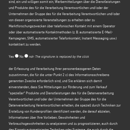
sind, ein und willigen somit ein, Werbemitteilungen über die Dienstleistungen
und Produkte des für die Verarbeitung Verantwortlichen und/oder der
Der für die Verarbeitung Verantwortliche beabsichtigt, Ihre
Unternehmen der Gruppe des für die Verarbeitung Verantwortlichen und/oder
personenbezogenen Daten zu verarbeiten, und zwar zu folgenden Zwecken
von diesen organisierte Veranstaltungen zu erhalten oder zu
(a)
auf Ihre
über dieses Formular übermittelte
Nachricht oder
Marktforschungszwecken über telefonischen Kontakt mit einem Operator
Informationsanfrage zu antworten
, z. B. um Informationen über angebotene
oder über automatisierte Kontaktmethoden (z. B. automatisierte E-Mail-
Produkte oder Dienstleistungen zu erhalten (einschließlich der Zusendung von
Kampagnen, SMS, automatisierter Telefonkontakt, Instant Messaging usw.)
kostenlosen Einladungen und Informationsmaterial des Unternehmens) und
kontaktiert zu werden.
um ein Angebot einzuholen usw.; die Rechtsgrundlage für diesen Zweck ist
das berechtigte Interesse des für die Verarbeitung Verantwortlichen im Sinne
Yes
No
ndr: The signature is replaced by the click
von Artikel 6 Absatz 1 Buchstabe f der Datenschutz-Grundverordnung, in der
begründeten Erwartung identifiziert zu werden, dass Sie erwarten, dass Ihre
der Erfassung und Verarbeitung Ihrer personenbezogenen Daten
personenbezogenen Daten von dem für die Verarbeitung Verantwortlichen
zuzustimmen, die für die unter Punkt 2 c) des Informationsschreibens
verarbeitet werden, um auf Ihre Kontaktanfrage zu antworten;
genannten Zwecke erforderlich sind, und Sie erklären sich damit
(b) um
Ihnen Werbemitteilungen über die Dienstleistungen und Produkte des
einverstanden, dass Sie Mitteilungen zur Förderung und zum Verkauf
für die Verarbeitung Verantwortlichen und/oder der Unternehmen der Gruppe
"spezieller" Produkte und Dienstleistungen des für die Datenverarbeitung
des für die Verarbeitung Verantwortlichen und/oder über von diesen
Verantwortlichen und/oder der Unternehmen der Gruppe des für die
organisierte Veranstaltungen
zuzusenden
oder um Sie zu
Datenverarbeitung Verantwortlichen erhalten, die speziell durch Techniken zur
Marktforschungszwecken durch telefonischen Kontakt mit einem Operator
Erstellung von Kundenprofilen identifiziert werden, die darauf abzielen,
oder durch automatisierte Kontaktmethoden (z. B. automatisierte E-Mail-
Informationen über Ihre Vorlieben, Gewohnheiten und
Kampagnen, SMS, automatisierter Telefonkontakt, Instant Messaging usw.) zu
Verbrauchsgewohnheiten zu analysieren und zu prognostizieren, auch durch
kontaktieren; die Rechtsgrundlage für die Verarbeitung der Daten ist die
den Einsatz automatisierter Techniken oder Systeme, die auch durch die