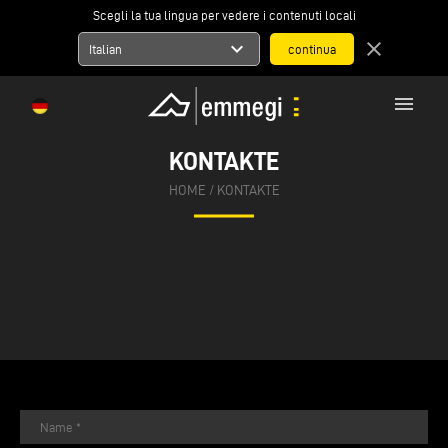
Scegli la tua lingua per vedere i contenuti locali
expand_more
close
Italian
menu
KONTAKTE
HOME
/
KONTAKTE