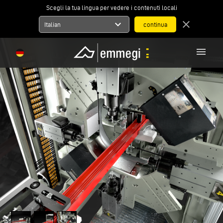
Scegli la tua lingua per vedere i contenuti locali
expand_more
close
Italian
menu