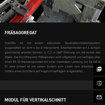
FRÄSAGGREGAT
QUADRA ist mit einem exklusiven Spurplattenrotationssystem
ausgestattet, an dem 4 bis 6 interpolierte Arbeitseinheiten auf 4 Achsen
gleichzeitig arbeiten können: X, Y, Z, A (360°-Drehung um die Achse des
Stabs). Die Hochfrequenz-Frässpindeln sind luftgekühlt und verfügen über
einen ER 32-Werkzeugvorsatz mit einer maximalen Leistung von 5,6 kW in
S1. Jede Einheit ist mit einem System zum Lösen vom Arbeitsbereich
picture_as_pdf
mittels eines Schlittens auf Kugelumlauflagern ausgestattet.
flip
mail_outline
MODUL FÜR VERTIKALSCHNITT