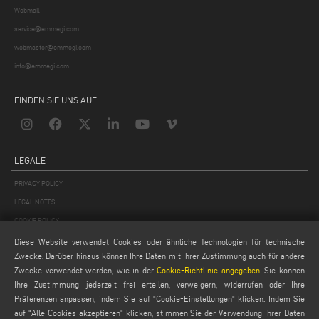
Webmail
service@emmegi.com
webmaster@emmegi.com
info@emmegi.com
FINDEN SIE UNS AUF
LEGALE
PRIVACY POLICY
LEGAL NOTES
COOKIE POLICY
GENERAL TERMS AND CONDITIONS OF SALE
Diese Website verwendet Cookies oder ähnliche Technologien für technische
Zwecke. Darüber hinaus können Ihre Daten mit Ihrer Zustimmung auch für andere
ALLGEMEINE VERTRIEBSBEDINGUNGEN
Zwecke verwendet werden, wie in der
Cookie-Richtlinie angegeben
. Sie können
COOKIES EINSTELLUNGEN
Ihre Zustimmung jederzeit frei erteilen, verweigern, widerrufen oder Ihre
Präferenzen anpassen, indem Sie auf "Cookie-Einstellungen" klicken. Indem Sie
auf "Alle Cookies akzeptieren" klicken, stimmen Sie der Verwendung Ihrer Daten