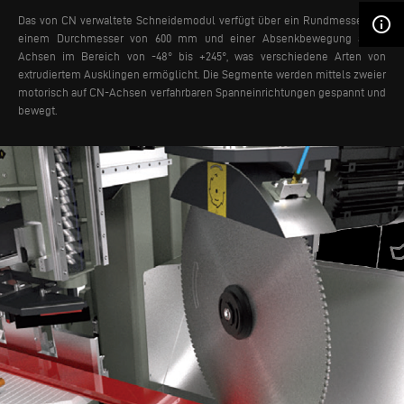
info_outline
Das von CN verwaltete Schneidemodul verfügt über ein Rundmesser mit
einem Durchmesser von 600 mm und einer Absenkbewegung auf 3
Achsen im Bereich von -48° bis +245°, was verschiedene Arten von
extrudiertem Ausklingen ermöglicht. Die Segmente werden mittels zweier
motorisch auf CN-Achsen verfahrbaren Spanneinrichtungen gespannt und
bewegt.