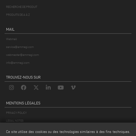
RECHERCHE DE PRODUIT
PRODUITS DE A À Z
MAIL
Webmail
service@emmegi.com
webmaster@emmegi.com
info@emmegi.com
TROUVEZ-NOUS SUR
MENTIONS LÉGALES
PRIVACY POLICY
LEGAL NOTES
COOKIE POLICY
Ce site utilise des cookies ou des technologies similaires à des fins techniques.