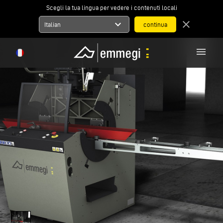
Scegli la tua lingua per vedere i contenuti locali
expand_more
close
Italian
menu