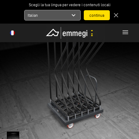
Scegli la tua lingua per vedere i contenuti locali
expand_more
close
Italian
menu