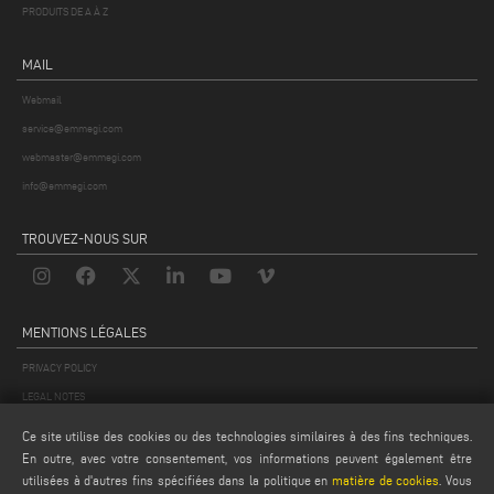
PRODUITS DE A À Z
MAIL
Webmail
service@emmegi.com
webmaster@emmegi.com
info@emmegi.com
TROUVEZ-NOUS SUR
MENTIONS LÉGALES
PRIVACY POLICY
LEGAL NOTES
COOKIE POLICY
Ce site utilise des cookies ou des technologies similaires à des fins techniques.
CONDITIONS GÉNÉRALES DE VENTE
En outre, avec votre consentement, vos informations peuvent également être
utilisées à d'autres fins spécifiées dans la politique en
matière de cookies
. Vous
CONDITIONS GÉNÉRALES DE DISTRIBUTION