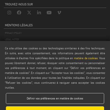
TROUVEZ-NOUS SUR
MENTIONS LÉGALES
PRIVACY POLICY
LEGAL NOTES
COOKIE POLICY
Ce site utilise des cookies ou des technologies similaires à des fins techniques.
CONDITIONS GÉNÉRALES DE VENTE
En outre, avec votre consentement, vos informations peuvent également être
utilisées à d'autres fins spécifiées dans la politique en
matière de cookies
. Vous
CONDITIONS GÉNÉRALES DE DISTRIBUTION
pouvez librement donner, refuser, révoquer votre consentement ou personnaliser
PARAMÈTRES DES COOKIES
vos préférences à tout moment, en cliquant sur "Définir vos préférences en
matière de cookies". En cliquant sur "Accepter tous les cookies", vous consentez
à l'utilisation de vos données pour toutes les finalités indiquées. En cliquant sur
"Refuser les cookies", vous continuerez à naviguer sans accepter les cookies
inutiles.
Définir vos préférences en matière de cookies
Emmegi S.p.a. - Via Archimede, 10 - 41019 - Limidi di Soliera (MO) - ITALY -
tel +39 059 895411
- P.Iva/C.Fisc 01978870366