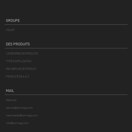
GROUPE
VOILÀP
DES PRODUITS
CATÉGORIES DE PRODUITS
TYPE D'APPLICATION
RECHERCHE DE PRODUIT
PRODUITS DE A À Z
MAIL
Webmail
service@emmegi.com
webmaster@emmegi.com
info@emmegi.com