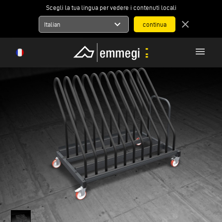
Scegli la tua lingua per vedere i contenuti locali
expand_more
close
Italian
menu