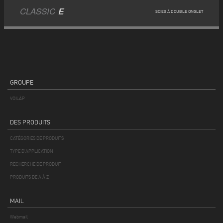
CLASSIC
E
SCIES À DOUBLE ONGLET
GROUPE
VOILÀP
DES PRODUITS
CATÉGORIES DE PRODUITS
TYPE D'APPLICATION
RECHERCHE DE PRODUIT
PRODUITS DE A À Z
MAIL
Webmail