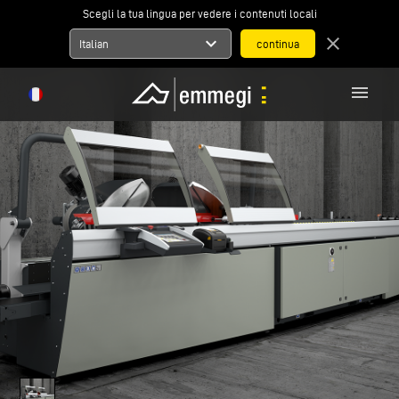
Scegli la tua lingua per vedere i contenuti locali
expand_more
close
Italian
menu