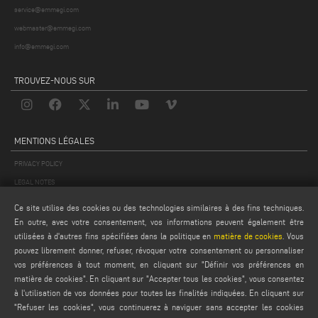
service@emmegi.com
webmaster@emmegi.com
info@emmegi.com
TROUVEZ-NOUS SUR
MENTIONS LÉGALES
PRIVACY POLICY
LEGAL NOTES
COOKIE POLICY
Ce site utilise des cookies ou des technologies similaires à des fins techniques.
CONDITIONS GÉNÉRALES DE VENTE
En outre, avec votre consentement, vos informations peuvent également être
utilisées à d'autres fins spécifiées dans la politique en
matière de cookies
. Vous
CONDITIONS GÉNÉRALES DE DISTRIBUTION
pouvez librement donner, refuser, révoquer votre consentement ou personnaliser
PARAMÈTRES DES COOKIES
vos préférences à tout moment, en cliquant sur "Définir vos préférences en
matière de cookies". En cliquant sur "Accepter tous les cookies", vous consentez
à l'utilisation de vos données pour toutes les finalités indiquées. En cliquant sur
"Refuser les cookies", vous continuerez à naviguer sans accepter les cookies