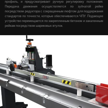
профиль, и предусматривает ручную регулировку положения.
Передача движения осуществляется по зубчатой рейке
посредством редуктора с сокращенным люфтом для поддержания
стандартов по точности, которые обеспечиваются ЧПУ. Подающее
устройство перемещается по закрепленным бетоном и закаленным
рейкам посредством шариковых втулок.