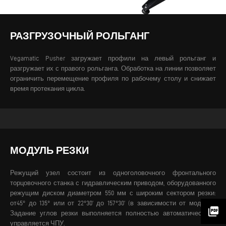
РАЗГРУЗОЧНЫЙ РОЛЬГАНГ
Vegamatic Pusher загружает профили на левый рольганг и
разгружает их с правого рольганга. Обработка на линии позволяет
ограничить перемещение профиля по рабочему столу и снижает
время протекания цикла.
МОДУЛЬ РЕЗКИ
Режущий узел состоит из одноголовочного фронтального
торцовочного станка с гидравлическим приводом, оборудованного
режущим диском диаметром 550 мм с широким сектором резки:
от45° до 135° или от 22°30’ до 157°30’ (в зависимости от модели).
picture_as_pdf
Задание углов резки выполняется полностью автоматически и
управляется ЧПУ.