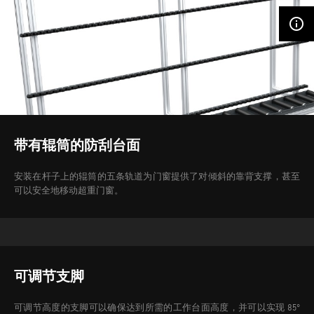
info_outline
带有辊筒的防刮台面
安装在杆子上的辊筒的五条轨道为门窗提供了对倾斜的靠背支撑，甚至
可以安全地移动超重门窗。
可调节支脚
可调节高度的支脚可以确保达到所需的工作台面高度，并可以实现 85°