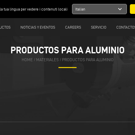
expand_more
la tua lingua per vedere i contenuti locali
Italian
UCTOS
NOTICIAS Y EVENTOS
CAREERS
SERVICIO
CONTACTO
PRODUCTOS PARA ALUMINIO
HOME
/
MATERIALES
/
PRODUCTOS PARA ALUMINIO