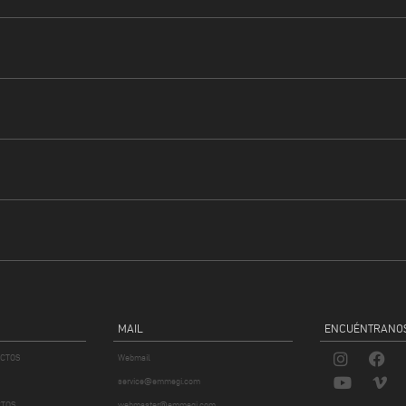
MAIL
ENCUÉNTRANO
UCTOS
Webmail
service@emmegi.com
CTOS
webmaster@emmegi.com