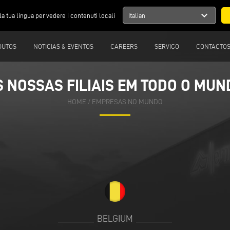
expand_more
la tua lingua per vedere i contenuti locali
Italian
DUTOS
NOTICIAS & EVENTOS
CAREERS
SERVIÇO
CONTACTO
S NOSSAS FILIAIS EM TODO O MUN
S NOSSAS FILIAIS EM TODO O MUN
HOME
HOME
/
/
EMPRESAS NO MUNDO
EMPRESAS NO MUNDO
BELGIUM