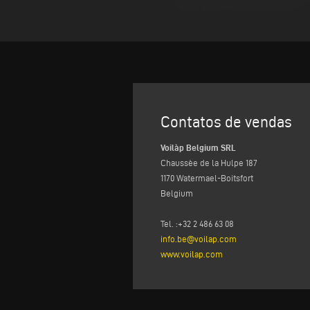
Contatos de vendas
Voilàp Belgium SRL
Chaussèe de la Hulpe 187
1170 Watermael-Boitsfort
Belgium​
Tel. :+32 2 486 63 08
info.be@voilap.com
www.voilap.com