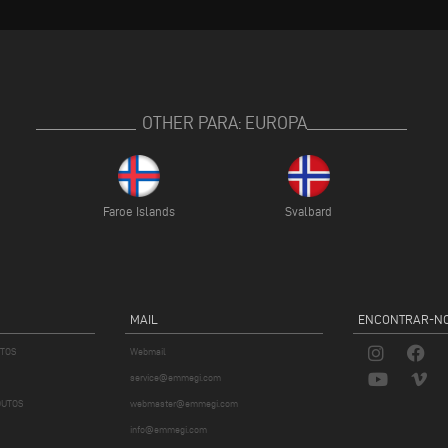
OTHER PARA: EUROPA
Faroe Islands
Svalbard
MAIL
ENCONTRAR-NO
UTOS
Webmail
service@emmegi.com
DUTOS
webmaster@emmegi.com
info@emmegi.com