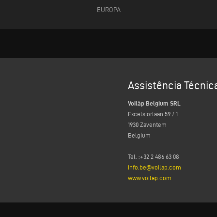
EUROPA
Assistência Técnic
Voilàp Belgium SRL
Excelsiorlaan 59 / 1
1930 Zaventem
​Belgium
Tel. :+32 2 486 63 08
info.be@voilap.com
www.voilap.com