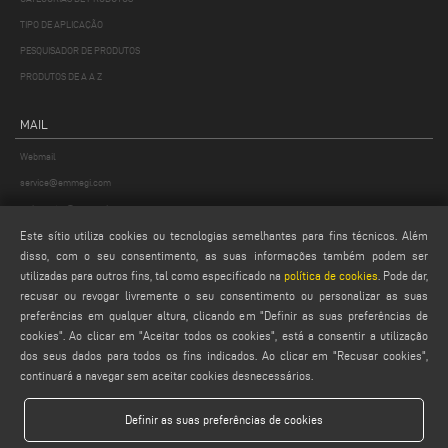
TIPO DE APLICAÇÃO
PESQUISADOR DE PRODUTOS
PRODUTOS DE A A Z
MAIL
Webmail
service@emmegi.com
webmaster@emmegi.com
info@emmegi.com
Este sítio utiliza cookies ou tecnologias semelhantes para fins técnicos. Além
disso, com o seu consentimento, as suas informações também podem ser
utilizadas para outros fins, tal como especificado na
política de cookies
. Pode dar,
ENCONTRAR-NOS NO
recusar ou revogar livremente o seu consentimento ou personalizar as suas
preferências em qualquer altura, clicando em "Definir as suas preferências de
cookies". Ao clicar em "Aceitar todos os cookies", está a consentir a utilização
dos seus dados para todos os fins indicados. Ao clicar em "Recusar cookies",
LEGALS
continuará a navegar sem aceitar cookies desnecessários.
PRIVACY POLICY
Definir as suas preferências de cookies
LEGAL NOTES