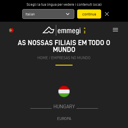
Scegli la tua lingua per vedere i contenuti locali
expand_more
close
Italian
menu
AS NOSSAS FILIAIS EM TODO O
MUNDO
HOME
/
EMPRESAS NO MUNDO
HUNGARY
EUROPA