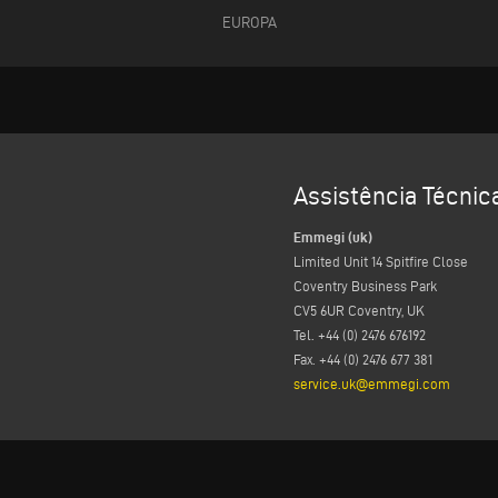
EUROPA
Assistência Técnic
Emmegi (uk)
Limited Unit 14 Spitfire Close
Coventry Business Park
CV5 6UR Coventry, UK
Tel. +44 (0) 2476 676192
Fax. +44 (0) 2476 677 381
service.uk@emmegi.com