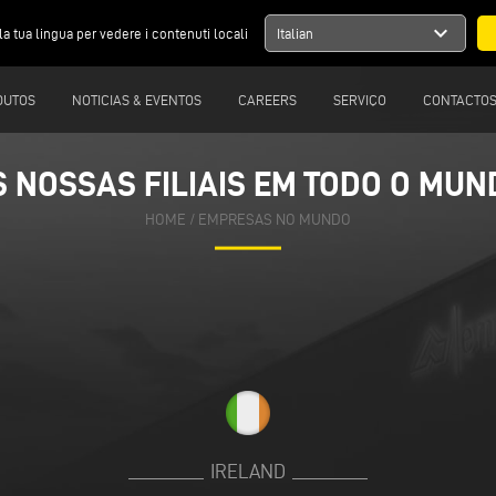
expand_more
la tua lingua per vedere i contenuti locali
Italian
DUTOS
NOTICIAS & EVENTOS
CAREERS
SERVIÇO
CONTACTO
S NOSSAS FILIAIS EM TODO O MUN
S NOSSAS FILIAIS EM TODO O MUN
HOME
HOME
/
/
EMPRESAS NO MUNDO
EMPRESAS NO MUNDO
IRELAND