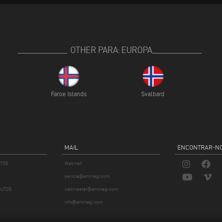
OTHER PARA: EUROPA
Faroe Islands
Svalbard
MAIL
ENCONTRAR-NO
UTOS
Webmail
service@emmegi.com
DUTOS
webmaster@emmegi.com
info@emmegi.com